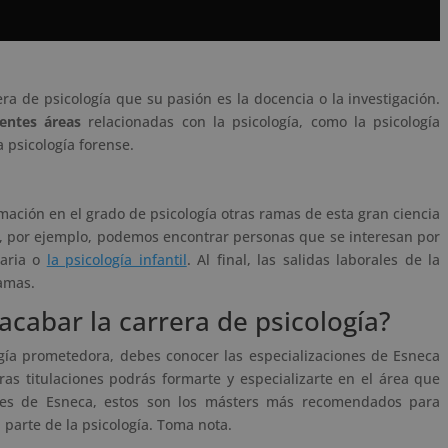
a de psicología que su pasión es la docencia o la investigación.
rentes áreas
relacionadas con la psicología, como la psicología
a psicología forense.
ación en el grado de psicología otras ramas de esta gran ciencia
sí, por ejemplo, podemos encontrar personas que se interesan por
taria o
la psicología infantil
. Al final, las salidas laborales de la
ramas.
cabar la carrera de psicología?
ogía prometedora, debes conocer las especializaciones de Esneca
ras titulaciones podrás formarte y especializarte en el área que
nes de Esneca, estos son los másters más recomendados para
 parte de la psicología. Toma nota.