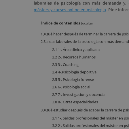
laborales de psicología con más demanda
y, 
másters y cursos online en psicología
. Pide info
Índice de contenidos
[
ocultar
]
1
¿Qué hacer después de terminar la carrera de psic
2
Salidas laborales de la psicología con más deman
2.1
1-. Área clínica y aplicada
2.2
2-. Recursos humanos
2.3
3-. Coaching
2.4
4-.Psicología deportiva
2.5
5-. Psicología forense
2.6
6-. Psicología social
2.7
7-. Investigación y docencia
2.8
8-. Otras especialidades
3
¿Qué estudiar después de acabar la carrera de psi
3.1
1-. Salidas profesionales del máster en psi
3.2
2-. Salidas profesionales del máster en psi