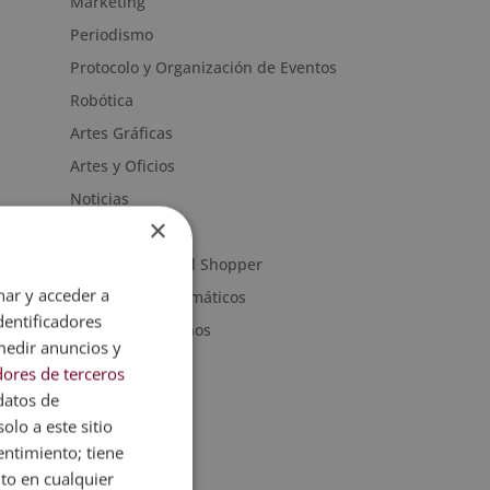
Marketing
Periodismo
Protocolo y Organización de Eventos
Robótica
Artes Gráficas
Artes y Oficios
Noticias
×
Sanidad
Moda & Personal Shopper
nar y acceder a
Programas informáticos
dentificadores
Recursos Humanos
medir anuncios y
ores de terceros
datos de
olo a este sitio
entimiento; tiene
nto en cualquier