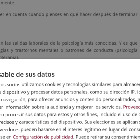
lmente.
ener en cuenta cuando pienses en qué hacer después de terminar
n las salidas laborales de la psicología más conocidas. Y es que
gías y trastornos mentales o patrones de conducta (psicología
oterapia).
able de sus datos
las empresas está tomando cada vez mayor relevancia. Y es que
os socios utilizamos cookies y tecnologías similares para almace
ores resultados comerciales
. Por ello, cada vez son más las
 dispositivo y procesar datos personales, como su dirección IP, i
psicología para formar departamentos de recursos humanos
 navegación, para ofrecer anuncios y contenido personalizados, 
jores perfiles y candidatos.
r información sobre la audiencia y mejorar los servicios.
Proveed
 procesar sus datos para estos y otros fines, incluido el uso de 
ecisos y características del dispositivo. Sus elecciones se aplican s
g
se ha convertido en una salida profesional de la psicología muy
eedores pueden basarse en el interés legítimo en lugar del cons
en psicología para
poder ejercer como coach
, lo cierto es que los
 otra y viceversa.
rse en
Configuración de publicidad
. Puede retirar su consentimie