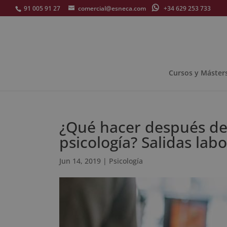
91 005 91 27
comercial@esneca.com
+34 629 253 733
Cursos y Máster
¿Qué hacer después de 
psicología? Salidas labo
Jun 14, 2019
|
Psicología