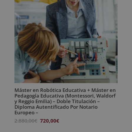
Máster en Robótica Educativa + Máster en
Pedagogía Educativa (Montessori, Waldorf
y Reggio Emilia) – Doble Titulación –
Diploma Autentificado Por Notario
Europeo –
El
El
2.880,00
€
720,00
€
precio
precio