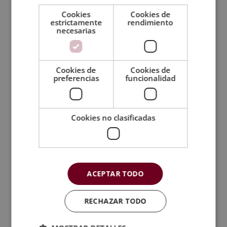
Cookies
Cookies de
estrictamente
rendimiento
necesarias
Cookies de
Cookies de
preferencias
funcionalidad
Máster en Control Numérico
Cookies no clasificadas
El
El
2.380,00
€
595,00
€
precio
precio
original
actual
era:
es:
ACEPTAR TODO
2.380,00€.
595,00€.
RECHAZAR TODO