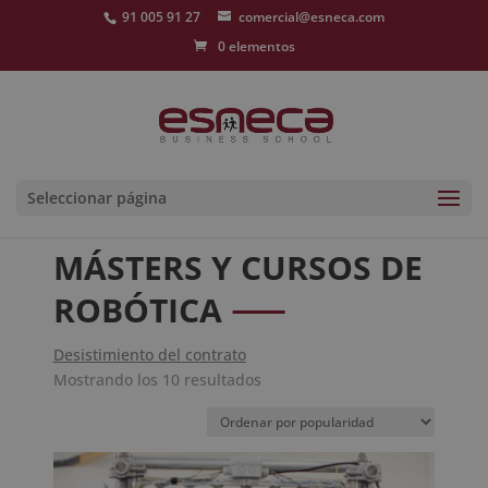
91 005 91 27
comercial@esneca.com
0 elementos
Seleccionar página
MÁSTERS Y CURSOS DE
ROBÓTICA
Desistimiento del contrato
Ordenado
Mostrando los 10 resultados
por
popularidad