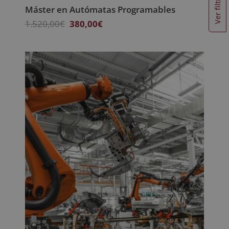
Ver filtros
Máster en Autómatas Programables
El
El
1.520,00
€
380,00
€
precio
precio
original
actual
era:
es:
1.520,00€.
380,00€.