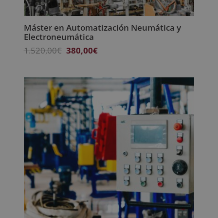
Máster en Automatización Neumática y
Electroneumática
El
El
1.520,00
€
380,00
€
precio
precio
original
actual
era:
es:
1.520,00€.
380,00€.