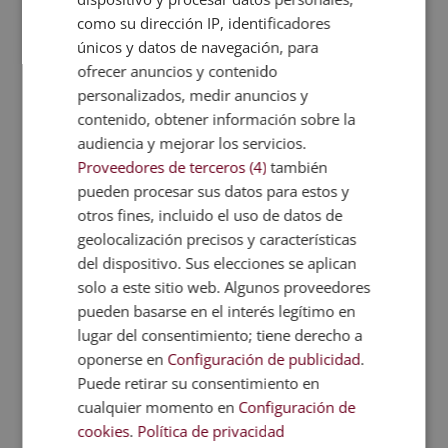
como su dirección IP, identificadores
únicos y datos de navegación, para
ofrecer anuncios y contenido
personalizados, medir anuncios y
contenido, obtener información sobre la
audiencia y mejorar los servicios.
Proveedores de terceros (4)
también
Curso de Programación y Robótica
pueden procesar sus datos para estos y
otros fines, incluido el uso de datos de
El
El
1.520,00
€
380,00
€
geolocalización precisos y características
precio
precio
original
actual
del dispositivo. Sus elecciones se aplican
era:
es:
solo a este sitio web. Algunos proveedores
1.520,00€.
380,00€.
pueden basarse en el interés legítimo en
lugar del consentimiento; tiene derecho a
oponerse en
Configuración de publicidad
.
Puede retirar su consentimiento en
cualquier momento en
Configuración de
cookies
.
Política de privacidad