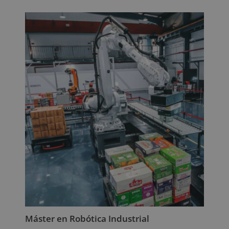
original
actual
era:
es:
2.380,00€.
595,00€.
Máster en Robótica Industrial