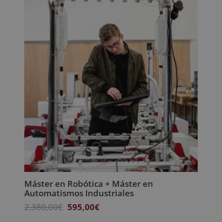
Máster en Robótica + Máster en
Automatismos Industriales
El
El
2.380,00
€
595,00
€
precio
precio