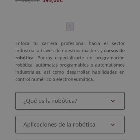
2.380,00
€
595,00
€
precio
precio
original
actual
era:
es:
1
2.380,00€.
595,00€.
Enfoca tu carrera profesional hacia el sector
industrial a través de nuestros másters y
cursos de
robótica
. Podrás especializarte en programación
robótica, autómatas programables o automatismos
industriales, así como desarrollar habilidades en
control numérico o electroneumática.
¿Qué es la robótica?
Aplicaciones de la robótica