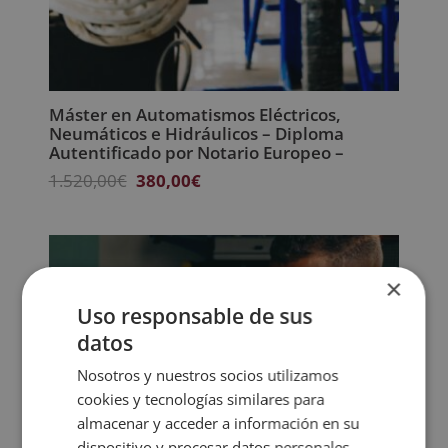
Máster en Automatismos Eléctricos,
Neumáticos e Hidráulicos – Diploma
Autentificado por Notario Europeo –
El
El
1.520,00
€
380,00
€
precio
precio
original
actual
era:
es:
1.520,00€.
380,00€.
×
Uso responsable de sus
datos
Nosotros y nuestros socios utilizamos
cookies y tecnologías similares para
almacenar y acceder a información en su
dispositivo y procesar datos personales,