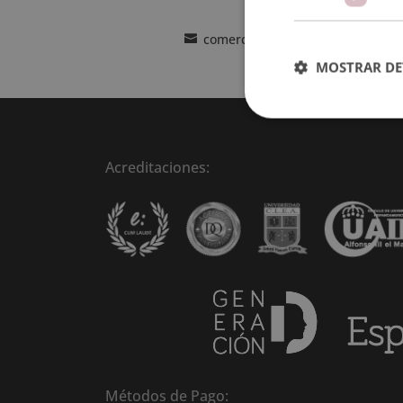
comercial@esneca.com
MOSTRAR DE
Acreditaciones:
Métodos de Pago: