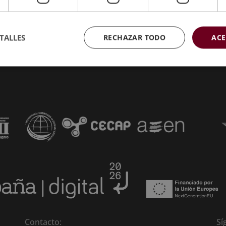
+34 629 253 733
TALLES
RECHAZAR TODO
ACE
Contacto:
Sí