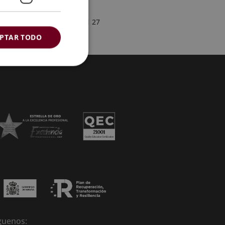
91 005 91 27
PTAR TODO
guenos: