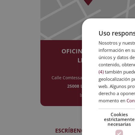
Uso respons
Nosotros y nuestr
información en su
OFICINA CENTRAL
únicos y datos de
LLEIDA
contenido, obtene
(4)
también pueden
Calle Comtessa Elvira, Nº 13, Altillo 2
geolocalización pr
web. Algunos prov
25008 Lleida, España
derecho a opone
Ir al mapa
momento en
Con
Cookies
estrictamente
necesarias
ESCRÍBENOS POR E-MAIL