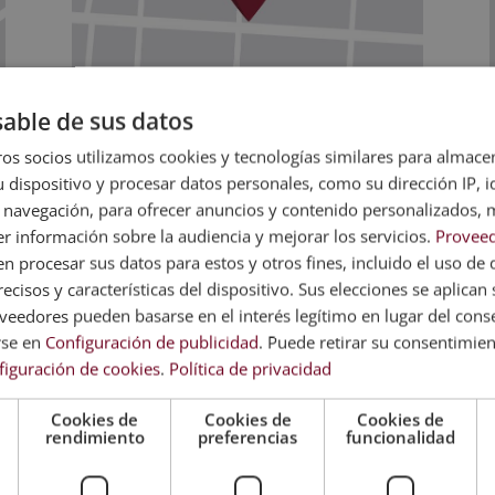
able de sus datos
os socios utilizamos cookies y tecnologías similares para almace
 dispositivo y procesar datos personales, como su dirección IP, i
DIRECCIÓN
 navegación, para ofrecer anuncios y contenido personalizados, 
MADRID
r información sobre la audiencia y mejorar los servicios.
Proveed
 procesar sus datos para estos y otros fines, incluido el uso de 
Calle José Abascal, Nº 41
ecisos y características del dispositivo. Sus elecciones se aplican s
eedores pueden basarse en el interés legítimo en lugar del cons
28003 Madrid, España
rse en
Configuración de publicidad
. Puede retirar su consentimie
Ir al mapa
figuración de cookies
.
Política de privacidad
Cookies de
Cookies de
Cookies de
rendimiento
preferencias
funcionalidad
ESCRÍBENOS POR WHATSAPP