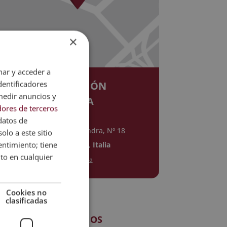
×
nar y acceder a
dentificadores
DIRECCIÓN
medir anuncios y
ROMA
ores de terceros
datos de
Via Antonio Salandra, Nº 18
olo a este sitio
entimiento; tiene
00187 Roma, Italia
nto en cualquier
Ir al mapa
Cookies no
clasificadas
LLÁMANOS