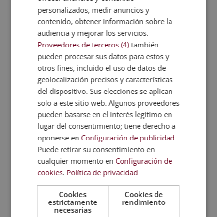
personalizados, medir anuncios y
frenético
para nuestro desarrollo cognitivo,
emocional y comportamental. De ahí que la
contenido, obtener información sobre la
intervención de un profesional de la psicología sea
audiencia y mejorar los servicios.
trascendental: él o ella podrá intervenir en el
Proveedores de terceros (4)
también
momento adecuado para que el desarrollo sea lo
pueden procesar sus datos para estos y
más armonioso posible.
otros fines, incluido el uso de datos de
geolocalización precisos y características
Mayor interés por aprender
del dispositivo. Sus elecciones se aplican
Los niños que se sienten estables en su entorno
solo a este sitio web. Algunos proveedores
muestran mayor interés por aprender. Los más
pueden basarse en el interés legítimo en
pequeños se muestran más proclives a
aprender
lugar del consentimiento; tiene derecho a
nuevas cosas
, establecer nuevas relaciones o
oponerse en
Configuración de publicidad
.
comunicarse con su entorno mucho mejor. De ahí
Puede retirar su consentimiento en
que la intervención de un psicólogo infantil pueda
cualquier momento en
Configuración de
ser imprescindible en el caso de mostrar el niño
cookies
.
Política de privacidad
rasgos asociales, desinterés, baja autoestima o
apatía.
Cookies
Cookies de
estrictamente
rendimiento
Vínculos afectivos fuertes y
necesarias
sanos