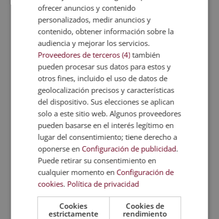
digital
ofrecer anuncios y contenido
personalizados, medir anuncios y
Otra de las ventajas del marketing digital es la
contenido, obtener información sobre la
posibilidad de
incluir diferentes tipos de
audiencia y mejorar los servicios.
mercadotecnia
en las acciones a ejecutar dentro de
Proveedores de terceros (4)
también
la estrategia. Por ejemplo, se
pueden procesar sus datos para estos y
puede
realizar marketing de contenidos
, que trata
otros fines, incluido el uso de datos de
de educar, informar y entretener a un público afín.
geolocalización precisos y características
Es una forma de ganarse su confianza y de
del dispositivo. Sus elecciones se aplican
conseguir su
fidelización
. Muchas veces, las
solo a este sitio web. Algunos proveedores
imágenes y el contenido pueden ser la puerta de
pueden basarse en el interés legítimo en
entrada para que consigas nuevos clientes y
aumentes las ventas.
lugar del consentimiento; tiene derecho a
oponerse en
Configuración de publicidad
.
También está el papel del
e-mail marketing
, que
Puede retirar su consentimiento en
puede beneficiar a tu empresa con el envío directo
cualquier momento en
Configuración de
de mensajes comerciales y además facilitar la
cookies
.
Política de privacidad
personalización de estos. Es una forma de
establecer un contacto más directo con el cliente y
Cookies
Cookies de
de forma más constante. La gran ventaja es que de
estrictamente
rendimiento