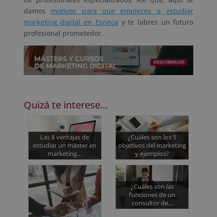
damos
motivos para que empieces a estudiar
marketing digital en Esneca
y te labres un futuro
profesional prometedor.
Quizá te interese...
Las 8 ventajas de
¿Cuáles son los 5
estudiar un máster en
objetivos del marketing
marketing…
y ejemplos?
¿Cuáles son las
funciones de un
consultor de…