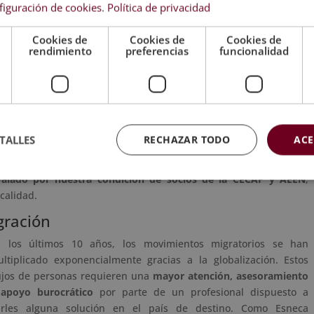
figuración de cookies
.
Política de privacidad
e dominio.
Cookies de
Cookies de
Cookies de
rendimiento
preferencias
funcionalidad
TALLES
RECHAZAR TODO
ACE
alado por nuestra condición de socios de la CECAP y AEEN
,
calidad.
gración
 los últimos 10 años, los movimientos migratorios se han
ltiplicado exponencialmente gracias a la globalización. Estos
ujos de personas requieren una
mayor atención, asesoramiento
apoyo burocrático
por parte de un profesional dispuesto a
arles alguna solución en el país de destino. Como Esneca