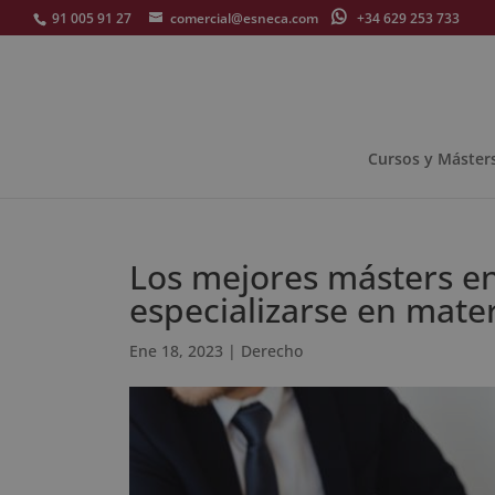
91 005 91 27
comercial@esneca.com
+34 629 253 733
Cursos y Máster
Los mejores másters e
especializarse en mater
Ene 18, 2023
|
Derecho