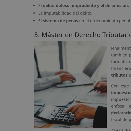
El
delito doloso, imprudente y el de omisión.
La imputabilidad del delito.
El
sistema de penas
en el ordenamiento penal
5. Máster en Derecho Tributari
Finalmen
también p
formativ
financier
tributos
e
Con este
impuesto
impuesto 
enfoca 
declaraci
fiscal de 
Al estudia