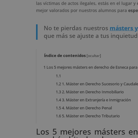
las víctimas de actos ilegales, estás en el lugar
mejor valorados por nuestros alumnos para
espe
No te pierdas nuestros
másters y
que más se ajuste a tus inquietud
Índice de contenidos
[
ocultar
]
1
Los 5 mejores másters en derecho de Esneca para 
1.1
1.2
1. Máster en Derecho Sucesorio y Caudale
1.3
2. Máster en Derecho Inmobiliario
1.4
3. Máster en Extranjería e Inmigración
1.5
4. Máster en Derecho Penal
1.6
5. Máster en Derecho Tributario
Los 5 mejores másters en