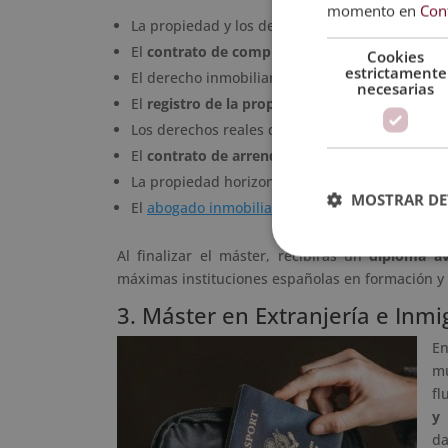
momento en
Con
La propiedad y los derechos reales limitados d
El
contrato de compraventa.
Cookies
estrictamente
El derecho inmobiliario registral.
necesarias
El
registro de la propiedad.
Los derechos reales de garantía: la
hipoteca.
El
contrato de arrendamiento.
La propiedad horizontal.
MOSTRAR DE
El
abogado inmobiliario
.
Al finalizar el máster, recibirás un
diploma av
máximas instituciones españolas en formación y 
3. Máster en Extranjería e Inmi
En
mu
fl
y 
d