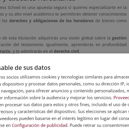
ss School es una apuesta segura si quieres especializarte en la
os y su alto nivel académico te permitirán obtener conocimientos
e los
derechos y obligaciones de los herederos
de bienes como
de esta titulación adquirirás una visión global sobre la
gestión
cación del testamento. Igualmente, aprenderás en profundidad
fructo
, y te adentrarás en el
derecho civil
.
cuenta con una carga lectiva de 600 horas, las cuales puedes
able de sus datos
ás con el seguimiento personalizado de un tutor/a a través de un
drás a tu disposición una serie de materiales didácticos
os socios utilizamos cookies y tecnologías similares para almace
bilidad de realizar
estancias formativas
.
 dispositivo y procesar datos personales, como su dirección IP, i
 navegación, para ofrecer anuncios y contenido personalizados, 
rio
r información sobre la audiencia y mejorar los servicios.
Proveed
en el sector de la vivienda, desde Esneca ofrecemos el
máster en
 procesar sus datos para estos y otros fines, incluido el uso de 
e esta titulación es que puedas adquirir una formación teórica
ecisos y características del dispositivo. Sus elecciones se aplican s
s y las operaciones relacionadas con ellos
.
eedores pueden basarse en el interés legítimo en lugar del cons
rse en
Configuración de publicidad
. Puede retirar su consentimie
 unidades didácticas, las cuales abordan los siguientes temas: