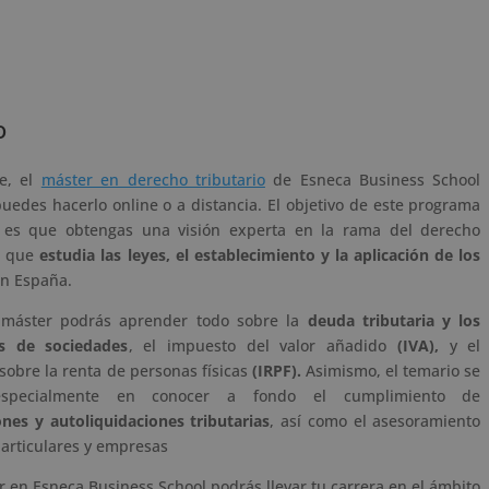
.
o
te, el
máster en derecho tributario
de Esneca Business School
uedes hacerlo online o a distancia. El objetivo de este programa
o es que obtengas una visión experta en la rama del derecho
o que
estudia las leyes, el establecimiento y la aplicación de los
n España.
 máster podrás aprender todo sobre la
deuda tributaria y los
s de sociedades
, el impuesto del valor añadido
(IVA),
y el
sobre la renta de personas físicas
(IRPF).
Asimismo, el temario se
especialmente en conocer a fondo el cumplimiento de
ones y autoliquidaciones tributarias
, así como el asesoramiento
particulares y empresas
r en Esneca Business School podrás llevar tu carrera en el ámbito