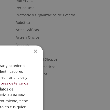
Marketing
Periodismo
Protocolo y Organización de Eventos
Robótica
Artes Gráficas
Artes y Oficios
Noticias
×
Sanidad
Moda & Personal Shopper
nar y acceder a
Programas informáticos
dentificadores
Recursos Humanos
medir anuncios y
ores de terceros
datos de
olo a este sitio
entimiento; tiene
nto en cualquier