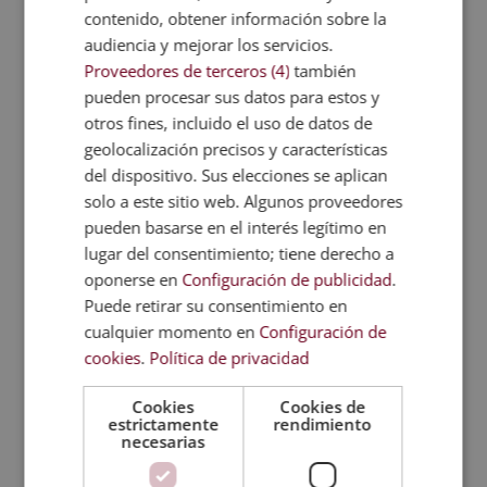
contenido, obtener información sobre la
Los conocimientos adquiridos tienen una
audiencia y mejorar los servicios.
aplicación directa en situaciones reales,
Proveedores de terceros (4)
también
como en el
análisis de contratos
antes de
pueden procesar sus datos para estos y
firmarlos, detectar posibles
riesgos legales
otros fines, incluido el uso de datos de
y tomar
decisiones informadas en
geolocalización precisos y características
operaciones inmobiliarias
. También
del dispositivo. Sus elecciones se aplican
resultan útiles para gestionar alquileres,
solo a este sitio web. Algunos proveedores
entender la carga fiscal de una inversión o
pueden basarse en el interés legítimo en
interpretar la normativa urbanística antes
lugar del consentimiento; tiene derecho a
de iniciar un proyecto.
oponerse en
Configuración de publicidad
.
Puede retirar su consentimiento en
En el ámbito profesional,
facilitan la
cualquier momento en
Configuración de
comunicación con abogados, notarios o
cookies
.
Política de privacidad
administraciones públicas
. Además,
aportan una base sólida para participar en
Cookies
Cookies de
estrictamente
rendimiento
proyectos inmobiliarios, desde pequeñas
necesarias
inversiones hasta promociones más