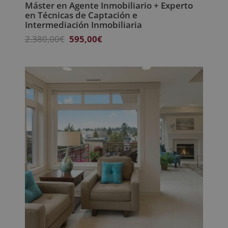
Máster en Agente Inmobiliario + Experto
en Técnicas de Captación e
Intermediación Inmobiliaria
El
El
2.380,00
€
595,00
€
precio
precio
original
actual
era:
es:
2.380,00€.
595,00€.