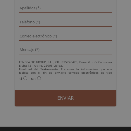
ESNECA FIC GROUP, S.L. , CIF: B25776428, Domicilio: C/ Comtessa
Elvira 13 - Altillo, 25008 Lleida.
Finalidad del Tratamiento: Tratamos la información que nos
facilita con el fin de enviarle correos electrónicos de tipo
comercial relacionado con los productos ofrecidos y otros tipo de
SÍ
NO
productos que fueran de su interés.
Legitimación del tratamiento: Consentimiento del interesado.
Derechos: Puede ejercitar sus derechos identificándose
suficientemente, dirigiéndose a la dirección
info@grupoesneca.com.
Para más información consulte nuestra Política de Privacidad.
Desea recibir información comercial (vía telefónica y/o email):
A
l
t
e