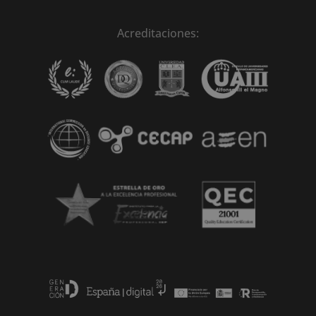
r
n
Acreditaciones:
a
t
i
v
e
: