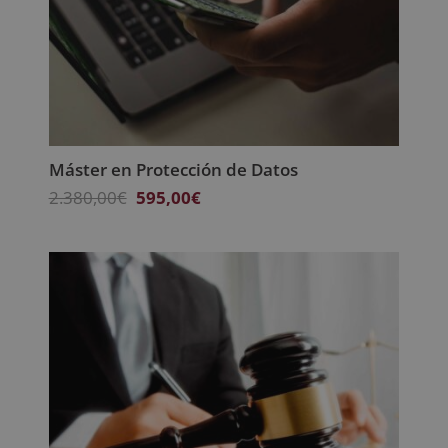
Máster en Protección de Datos
El
El
2.380,00
€
595,00
€
precio
precio
original
actual
era:
es:
2.380,00€.
595,00€.