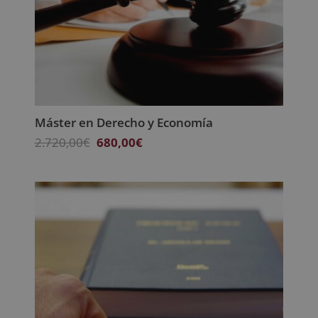
Máster en Derecho y Economía
El
El
2.720,00
€
680,00
€
precio
precio
original
actual
era:
es:
2.720,00€.
680,00€.