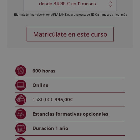
Máster
Alternative:
Matricúlate en este curso
Experto
en
Derecho
Inmobiliario
cantidad
600
horas
Online
1580,00€
395,00€
Estancias formativas
opcionales
Duración
1 año