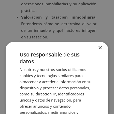
operaciones inmobiliarias y su aplicación
práctica.
Valoración y tasación inmobiliaria
.
Entenderás cómo se determina el valor
de un inmueble y qué factores influyen
en su tasación.
Registro de la propiedad
. Aprenderás
×
cómo funciona el registro, su utilidad y
Uso responsable de sus
los procedimientos registrales.
datos
Urbanismo y promoción inmobiliaria
.
Nosotros y nuestros socios utilizamos
Estudiarás la gestión del suelo,
cookies y tecnologías similares para
planificación urbanística y desarrollo de
almacenar y acceder a información en su
promociones.
dispositivo y procesar datos personales,
como su dirección IP, identificadores
únicos y datos de navegación, para
Aplicación práctica y utilidad
ofrecer anuncios y contenido
real de la formación
personalizados, medir anuncios y