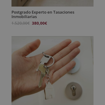
Postgrado Experto en Tasaciones
Inmobiliarias
El
El
1.520,00
€
380,00
€
precio
precio
original
actual
era:
es:
1.520,00€.
380,00€.