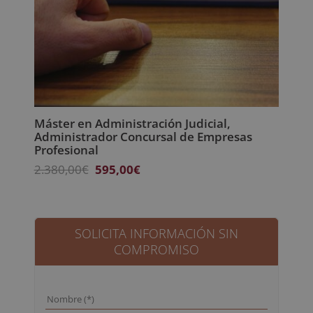
Máster en Administración Judicial,
Administrador Concursal de Empresas
Profesional
El
El
2.380,00
€
595,00
€
precio
precio
original
actual
era:
es:
2.380,00€.
595,00€.
SOLICITA INFORMACIÓN SIN
COMPROMISO