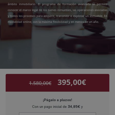
ámbito inmobiliario. El programa de formación avanzada te permite
conocer el marco legal de los bienes inmuebles, las operaciones asociadas
y todos los procesos para adquirir, transmitir o explotar un inmueble. En
modalidad online, con la máxima flexibilidad y en menos de un año.
395,00
€
1.580,00
€
El
El
precio
precio
original
actual
era:
es:
1.580,00€.
395,00€.