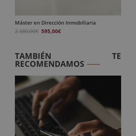
Máster en Dirección Inmobiliaria
El
El
2.380,00
€
595,00
€
precio
precio
original
actual
era:
es:
TAMBIÉN TE
2.380,00€.
595,00€.
RECOMENDAMOS