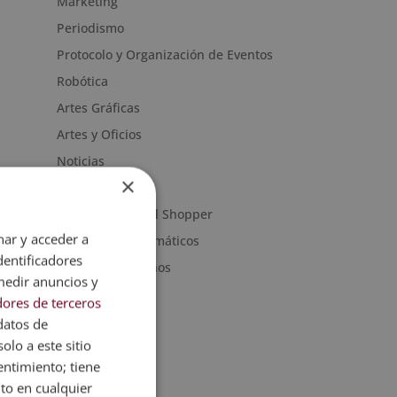
Marketing
Periodismo
Protocolo y Organización de Eventos
Robótica
Artes Gráficas
Artes y Oficios
Noticias
×
Sanidad
Moda & Personal Shopper
nar y acceder a
Programas informáticos
dentificadores
Recursos Humanos
medir anuncios y
ores de terceros
datos de
olo a este sitio
entimiento; tiene
nto en cualquier