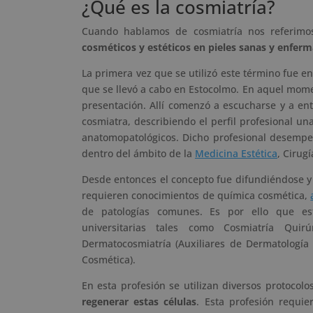
¿Qué es la cosmiatría?
Cuando hablamos de cosmiatría nos referimos
cosméticos y estéticos en pieles sanas y enferm
La primera vez que se utilizó este término fue e
que se llevó a cabo en Estocolmo. En aquel mom
presentación. Allí comenzó a escucharse y a ent
cosmiatra, describiendo el perfil profesional u
anatomopatológicos. Dicho profesional desemp
dentro del ámbito de la
Medicina Estética
, Cirug
Desde entonces el concepto fue difundiéndose y
requieren conocimientos de química cosmética,
de patologías comunes. Es por ello que e
universitarias tales como Cosmiatría Quirúr
Dermatocosmiatría (Auxiliares de Dermatología e
Cosmética).
En esta profesión se utilizan diversos protocolos
regenerar estas células
. Esta profesión requi