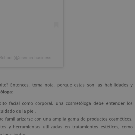
Una publicación compartida de Esneca Business School (@esneca.business.school)
bito? Entonces, toma nota, porque estas son las habilidades y
tóloga
:
bito facial como corporal, una cosmetóloga debe entender los
uidado de la piel.
be familiarizarse con una amplia gama de productos cosméticos,
s y herramientas utilizadas en tratamientos estéticos, como
 los clientes.