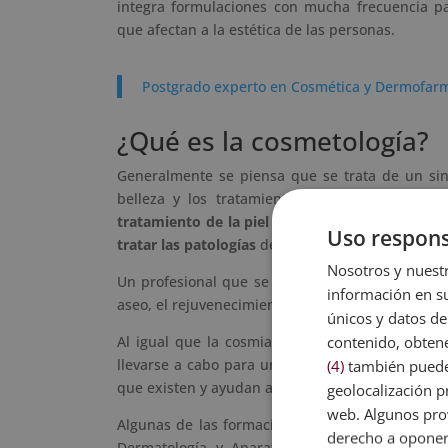
integra formulaciones con mucha frecuencia par
que afectan a la estética de las personas.
Postgrado experto en Cosmética y Dermofar
¿Qué es la cosmetología?
Generalmente se piensa que se trata de un sin
belleza y los tratamientos de la piel pero s
tratamiento de la piel sana
, mediante técnicas 
Uso respons
tratar las patologías
de la piel enferma.
Nosotros y nuestr
Un profesional que se dedique a la cosmeteolo
información en su
aseo, el rejuvenecimiento y el embellecimiento de
únicos y datos de
contenido, obtene
Al igual que la cosmiatría, para ser un cosmet
llevarse a cabo para un correcto cuidado de la p
(4)
también pueden
que existen y ayudan a obtener resultados excel
geolocalización pr
web. Algunos prov
Algunas de las formaciones profesionales a las
derecho a opone
Dermatología y Aparatología, Taller de Cosme