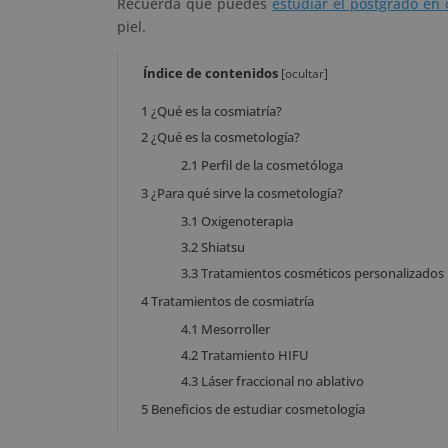
Recuerda que puedes
estudiar el postgrado en
piel.
Índice de contenidos
[
ocultar
]
1
¿Qué es la cosmiatría?
2
¿Qué es la cosmetología?
2.1
Perfil de la cosmetóloga
3
¿Para qué sirve la cosmetología?
3.1
Oxigenoterapia
3.2
Shiatsu
3.3
Tratamientos cosméticos personalizados
4
Tratamientos de cosmiatría
4.1
Mesorroller
4.2
Tratamiento HIFU
4.3
Láser fraccional no ablativo
5
Beneficios de estudiar cosmetología