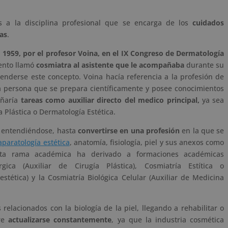
 a la disciplina profesional que se encarga de los
cuidados
as
.
n
1959, por el profesor Voina, en el
IX Congreso de Dermatología
ento llamó
cosmiatra al asistente que le acompañaba
durante su
enderse este concepto. Voina hacía referencia a la profesión de
na persona que se prepara científicamente y posee conocimientos
eñaría
tareas como auxiliar directo del medico principal,
ya sea
ía Plástica o Dermatología Estética.
 entendiéndose, hasta
convertirse en una profesión
en la que se
aparatología estética
, anatomía, fisiología, piel y sus anexos como
sta rama académica ha derivado a formaciones académicas
gica (Auxiliar de Cirugía Plástica), Cosmiatría Estítica o
stética) y la Cosmiatría Biológica Celular (Auxiliar de Medicina
 relacionados con la biología de la piel, llegando a rehabilitar o
ere
actualizarse constantemente
, ya que la industria cosmética