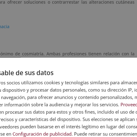
a ofrecer soluciones o contrarrestar las alteraciones cutáneas
macia
ónimo de cosmiatría. Ambas profesiones tienen relación con la
e diferencias en que la cosmetología solo puede
ocuparse del
y productos cosmetológicos, y
la cosmiatría es capaz también de
able de sus datos
os socios utilizamos cookies y tecnologías similares para almace
gía se encarga de los
cuidados estéticos
del rostro y cuerpo, del
 dispositivo y procesar datos personales, como su dirección IP, i
 la piel con el fin de mantenerla sana.
 navegación, para ofrecer anuncios y contenido personalizados, 
r información sobre la audiencia y mejorar los servicios.
Proveed
eólogo necesitarás aprender las diferentes técnicas que pueden
iel, así como los productos naturales y los aparatos tecnológicos
 procesar sus datos para estos y otros fines, incluido el uso de 
entes.
ecisos y características del dispositivo. Sus elecciones se aplican s
eedores pueden basarse en el interés legítimo en lugar del cons
 que ha derivado este concepto son diversos cursos dentro de la
rse en
Configuración de publicidad
. Puede retirar su consentimie
tología y Cosmiatría, Química Cosmética, Biotipos Cutáneos y