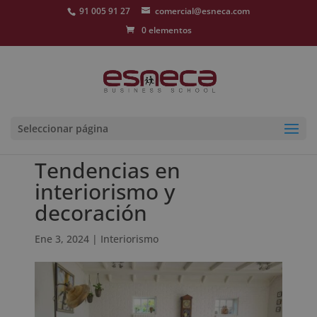
91 005 91 27
comercial@esneca.com
0 elementos
Seleccionar página
Tendencias en
interiorismo y
decoración
Ene 3, 2024
|
Interiorismo