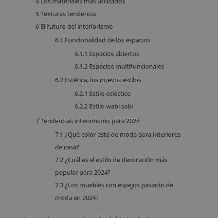
4
Los materiales más utilizados
5
Texturas tendencia
6
El futuro del interiorismo
6.1
Funcionalidad de los espacios
6.1.1
Espacios abiertos
6.1.2
Espacios multifuncionales
6.2
Estética, los nuevos estilos
6.2.1
Estilo ecléctico
6.2.2
Estilo wabi sabi
7
Tendencias interiorismo para 2024
7.1
¿Qué color está de moda para interiores
de casa?
7.2
¿Cuál es el estilo de decoración más
popular para 2024?
7.3
¿Los muebles con espejos pasarán de
moda en 2024?