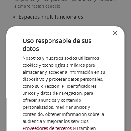
siempre restan espacio.
Espacios multifuncionales
×
A pesar de que las estancias son más reducidas,
deben comprender distintas funciones y
Uso responsable de sus
actividades. Este hecho obliga a dar un paso más a
datos
los
diseñadores de interiores
; ideando y creando
Nosotros y nuestros socios utilizamos
espacios multifuncionales que se
complementen
cookies y tecnologías similares para
con elementos versátiles
e incluso, transformables
almacenar y acceder a información en su
según las necesidades de los usuarios. Como
dispositivo y procesar datos personales,
muebles que se ocultan, que se transforman, y
como su dirección IP, identificadores
paredes móviles o puertas correderas.
únicos y datos de navegación, para
Por otro lado, las nuevas tecnologías ayudarán a la
ofrecer anuncios y contenido
funcionalidad y usabilidad de las nuevas viviendas.
personalizados, medir anuncios y
Estas capacidades se verán acentuadas por la
contenido, obtener información sobre la
automatización de acciones y la
domótica
.
audiencia y mejorar los servicios.
Estética, los nuevos estilos
Proveedores de terceros (4)
también