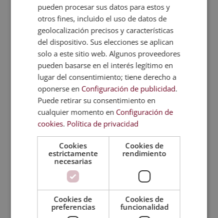
pueden procesar sus datos para estos y
El conjunto de los elementos que se escogen,
otros fines, incluido el uso de datos de
teniendo en cuenta también los gustos personales
geolocalización precisos y características
de las personas que van a utilizar la habitación, es
del dispositivo. Sus elecciones se aplican
lo que definen el estilo decorativo.
solo a este sitio web. Algunos proveedores
Estilo ecléctico
pueden basarse en el interés legítimo en
lugar del consentimiento; tiene derecho a
La tendencia, de momento, va hacia un “todo vale”
oponerse en
Configuración de publicidad
.
siempre y cuando se
respete la armonía
de todo el
Puede retirar su consentimiento en
conjunto. Es arriesgado porque utiliza
elementos
cualquier momento en
Configuración de
de distintos estilos
en una misma estancia. Solo los
cookies
.
Política de privacidad
buenos profesionales del interiorismo saben
conjugarlo todo perfectamente para que, a pesar
Cookies
Cookies de
estrictamente
rendimiento
de todas las diferencias, el resultado sea armonioso
necesarias
y visualmente atractivo.
Estilo wabi sabi
Cookies de
Cookies de
preferencias
funcionalidad
El uso de
materiales reciclados o reciclables
.