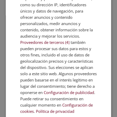
antes y un después
. El turista busca viajes que le
como su dirección IP, identificadores
cambien la perspectiva, que le inspiren o le hagan
únicos y datos de navegación, para
crecer. Ofrece
actividades que conecten
ofrecer anuncios y contenido
emocionalmente
: retiros, viajes de
personalizados, medir anuncios y
autoconocimiento, escapadas temáticas
contenido, obtener información sobre la
(creatividad, cocina, escritura…) o inmersiones
audiencia y mejorar los servicios.
culturales profundas.
Proveedores de terceros (4)
también
Tecnología integrada (pero
pueden procesar sus datos para estos y
invisible)
otros fines, incluido el uso de datos de
Los viajeros quieren comodidad sin tener que
geolocalización precisos y características
pensar en la tecnología. No se trata de impresionar
del dispositivo. Sus elecciones se aplican
con robots, sino de
facilitar la experiencia
: reservas
solo a este sitio web. Algunos proveedores
con un clic, llaves digitales, realidad aumentada,
pueden basarse en el interés legítimo en
traducción simultánea… Revisa tus procesos:
lugar del consentimiento; tiene derecho a
¿pueden tus clientes hacer todo online? ¿Hay Wi-Fi
oponerse en
Configuración de publicidad
.
de calidad? ¿La comunicación es fluida? Invierte en
Puede retirar su consentimiento en
herramientas que mejoren al experiencia sin
cualquier momento en
Configuración de
quitarle el encanto humano.
cookies
.
Política de privacidad