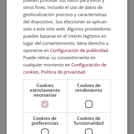
Ribeira Sacra
. Es una de las zonas con mayores
otros fines, incluido el uso de datos de
concentraciones de arte Románico de toda
geolocalización precisos y características
Europa, y uno de los pocos lugares del planeta en
del dispositivo. Sus elecciones se aplican
el que se practica la viticultura heroica.
solo a este sitio web. Algunos proveedores
Monfragüe
. Este parque nacional extremeño
pueden basarse en el interés legítimo en
permite ver algunas de las aves más
lugar del consentimiento; tiene derecho a
oponerse en
Configuración de publicidad
.
emblemáticas de Europa y, de noche, es uno de
Puede retirar su consentimiento en
los mejores lugares para ver las estrellas; la Vía
cualquier momento en
Configuración de
Láctea desde allí es un espectáculo imperdible y
cookies
.
Política de privacidad
hay diferentes observatorios desde dónde
hacerlo.
Cookies
Cookies de
Ruta del Quijote
. Esta ruta turística comprende
estrictamente
rendimiento
necesarias
las localidades del interior de España y Castilla
en las que vivió, creció y escribió Cervantes. A
través del recorrido pueden visitarse lugares
Cookies de
Cookies de
emblemáticos de su trayectoria y visitar Castilla al
preferencias
funcionalidad
estilo
slow
.