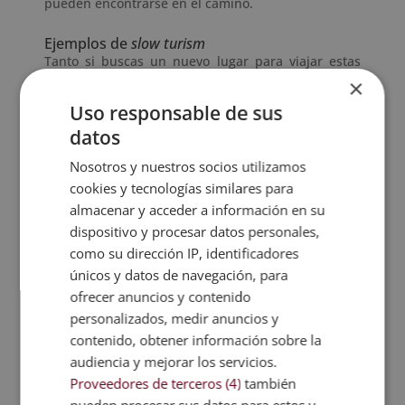
pueden encontrarse en el camino.
Ejemplos de
slow turism
Tanto si buscas un nuevo lugar para viajar estas
vacaciones como si quieres inspirarte para adaptar
×
tu negocio a las nuevas tendencias, estos
destinos
Uso responsable de sus
de
slow turism
te servirán de inspiración:
datos
El Hierro y La Gomera
. Estas islas canarias están
Nosotros y nuestros socios utilizamos
reconocidas como uno de los mejores destinos
cookies y tecnologías similares para
turísticos
slow
, con decenas de puntos de buceo,
almacenar y acceder a información en su
paisajes submarinos únicos, gran atractivo
dispositivo y procesar datos personales,
ecoturístico, gastronomía y tradiciones.
como su dirección IP, identificadores
únicos y datos de navegación, para
Camino de Santiago
. Es una de las rutas de
ofrecer anuncios y contenido
peregrinación más famosas y antiguas del
personalizados, medir anuncios y
mundo. Esta experiencia cultural es la opción de
contenido, obtener información sobre la
muchos peregrinos que buscan encontrarse a sí
audiencia y mejorar los servicios.
mismos, conectar con la naturaleza y vivir una
Proveedores de terceros (4)
también
auténtica experiencia cultural.
pueden procesar sus datos para estos y