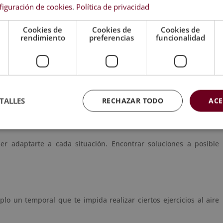
abajo. Debes ayudar a los alumnos a alcanzar sus objetivos,
figuración de cookies
.
Política de privacidad
ara que alcancen el éxito. Eso supone ser puntual, revisar los
 atención personalizada y ser organizado. Planifica unas reglas y
Cookies de
Cookies de
Cookies de
rendimiento
preferencias
funcionalidad
TALLES
RECHAZAR TODO
ACE
r adaptarte a cada situación. Encontrar soluciones a posible
lo un temporal que te impida realizar ciertos ejercicios al aire