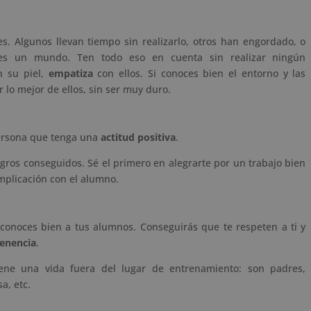
es. Algunos llevan tiempo sin realizarlo, otros han engordado, o
 es un mundo. Ten todo eso en cuenta sin realizar ningún
 su piel,
empatiza
con ellos. Si conoces bien el entorno y las
 lo mejor de ellos, sin ser muy duro.
persona que tenga una
actitud positiva
.
logros conseguidos. Sé el primero en alegrarte por un trabajo bien
implicación con el alumno.
 conoces bien a tus alumnos. Conseguirás que te respeten a ti y
tenencia
.
iene una vida fuera del lugar de entrenamiento: son padres,
a, etc.