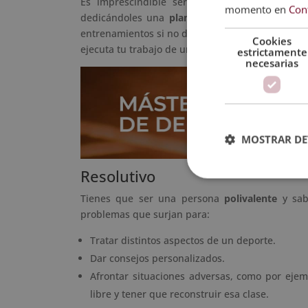
Es imprescindible ser riguroso en nuestro tr
momento en
Con
dedicándoles una
planificación personalizada
p
entrenamientos si no dan resultados, prestar una
Cookies
ejecuta tu trabajo de una manera eficaz.
estrictamente
necesarias
MOSTRAR DE
Resolutivo
Tienes que ser una persona
polivalente
y sabe
problemas que surjan para:
Tratar distintos aspectos de un deporte.
Dar consejos personalizados.
Afrontar situaciones adversas, como por ejemp
libre y tener que reconstruir esa clase.