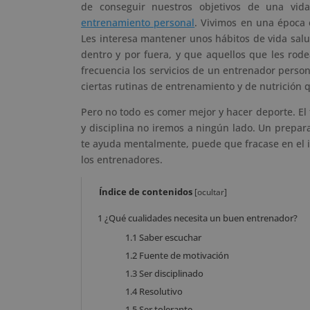
de conseguir nuestros objetivos de una vid
entrenamiento personal
. Vivimos en una época 
Les interesa mantener unos hábitos de vida salu
dentro y por fuera, y que aquellos que les ro
frecuencia los servicios de un entrenador person
ciertas rutinas de entrenamiento y de nutrición 
Pero no todo es comer mejor y hacer deporte. El 
y disciplina no iremos a ningún lado. Un prepara
te ayuda mentalmente, puede que fracase en el in
los entrenadores.
Índice de contenidos
[
ocultar
]
1
¿Qué cualidades necesita un buen entrenador?
1.1
Saber escuchar
1.2
Fuente de motivación
1.3
Ser disciplinado
1.4
Resolutivo
1.5
Ser tolerante