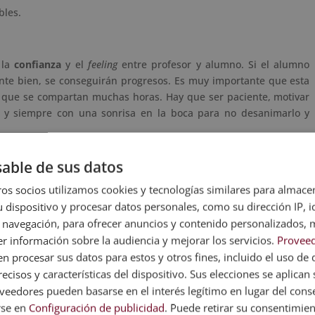
bles.
 la
confianza
y el
feeling
entre profesor y alumno. Si el alumno
ente bien, se conseguirán progresos. Es muy importante que esta
e que se compartan muchas horas. Hay que ser paciente, motivar
 y siempre con una sonrisa en la boca para no desanimarlo y
able de sus datos
 tú y no lo está, es imposible que tus alumnos lo estén. Hay que
os socios utilizamos cookies y tecnologías similares para almace
arar las clases
. Habrá momentos en los que se sentirán “flojos” o
 dispositivo y procesar datos personales, como su dirección IP, i
rse los consejos que uno da y ver que funcionan.
 navegación, para ofrecer anuncios y contenido personalizados, 
ivación a tus clientes, en ganas de superación y mejorar. Y por
r información sobre la audiencia y mejorar los servicios.
Proveed
etas realistas
. Conseguir realizar objetivos, por pequeños que
 procesar sus datos para estos y otros fines, incluido el uso de 
as ganas de seguir adelante.
ecisos y características del dispositivo. Sus elecciones se aplican s
eedores pueden basarse en el interés legítimo en lugar del cons
rse en
Configuración de publicidad
. Puede retirar su consentimie