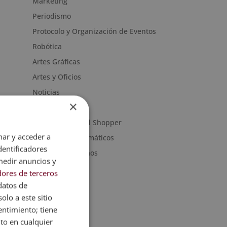
Marketing
Periodismo
Protocolo y Organización de Eventos
Robótica
Artes Gráficas
Artes y Oficios
Noticias
×
Sanidad
Moda & Personal Shopper
nar y acceder a
Programas informáticos
dentificadores
Recursos Humanos
medir anuncios y
ores de terceros
datos de
olo a este sitio
entimiento; tiene
nto en cualquier