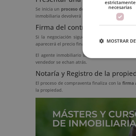
estrictamente
necesarias
Se inicia un
proceso de negociación
respecto al 
inmobiliaria devolverá la reserva al comprador.
Firma del contrato
Si la negociación sigue adelante y se cierra 
MOSTRAR DE
aparecerá el precio final por el cual se vende el
El agente inmobiliario será el encargado de ge
vendedor se echan atrás.
Notaría y Registro de la propie
El proceso de compraventa finaliza con la
firma 
la propiedad.