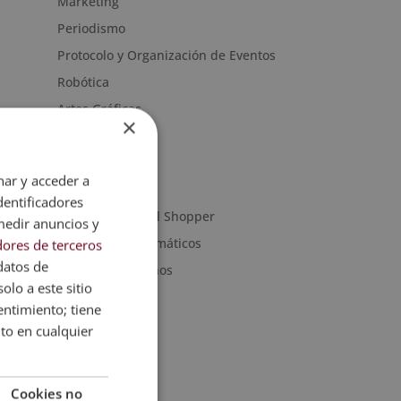
Marketing
Periodismo
Protocolo y Organización de Eventos
Robótica
Artes Gráficas
×
Artes y Oficios
Noticias
nar y acceder a
Sanidad
dentificadores
Moda & Personal Shopper
medir anuncios y
Programas informáticos
ores de terceros
datos de
Recursos Humanos
olo a este sitio
entimiento; tiene
nto en cualquier
Cookies no