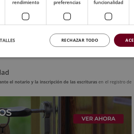
rendimiento
preferencias
funcionalidad
precio inicial de la vivienda. Si la operación no sigue adelante, la
un acuerdo final, se pasa a
firmar el contrato de arras
, donde
TALLES
RECHAZAR TODO
ACE
 inmueble.
stionar todo el proceso, asegurándose que ni el comprador ni el
dad
ante el notario
y la inscripción de las escrituras
en el registro de