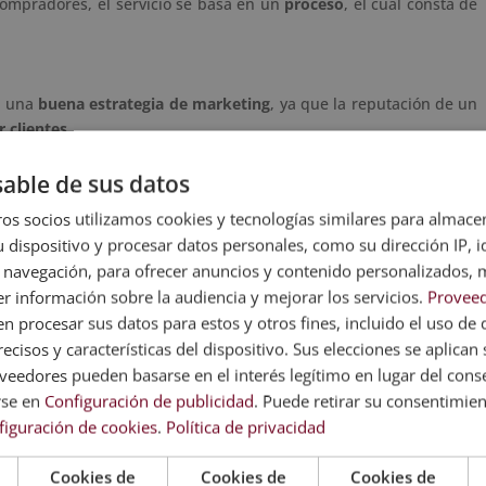
compradores, el servicio se basa en un
proceso
, el cual consta de
n una
buena estrategia de marketing
, ya que la reputación de un
r clientes
.
este le explicará qué tipo de vivienda quiere adquirir o, por el
able de sus datos
internet y quiera visitarlos.
os socios utilizamos cookies y tecnologías similares para almace
a
 dispositivo y procesar datos personales, como su dirección IP, i
 requisitos necesarios para comprar la vivienda. También hará
 navegación, para ofrecer anuncios y contenido personalizados, 
 caso de estar interesado en la vivienda y querer adquirirla,
se
r información sobre la audiencia y mejorar los servicios.
Proveed
aria que se lo ha enseñado.
 procesar sus datos para estos y otros fines, incluido el uso de 
ecisos y características del dispositivo. Sus elecciones se aplican s
eedores pueden basarse en el interés legítimo en lugar del cons
 el interés en el cliente, deberá depositar una reserva o
nota de
rse en
Configuración de publicidad
. Puede retirar su consentimie
tros clientes. La cantidad puede variar, pero suele rondar entre
figuración de cookies
.
Política de privacidad
Cookies de
Cookies de
Cookies de
pietario