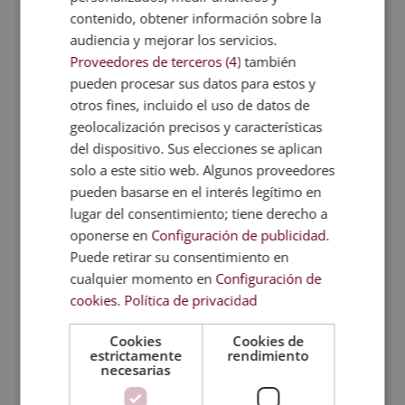
mucho en deducir que nosotros debemos hacer lo
contenido, obtener información sobre la
mismo para obtener la misma recompensa. En esto
audiencia y mejorar los servicios.
se basa la técnica de espejo: consiste en
demostrar
Proveedores de terceros (4)
también
qué conductas son positivas a través de un
pueden procesar sus datos para estos y
segundo perro entrenado
. De esta manera, los
otros fines, incluido el uso de datos de
canes entienden qué es lo que no deben hacer y
geolocalización precisos y características
qué se espera de su comportamiento.
del dispositivo. Sus elecciones se aplican
6. Otros tipos de adiestramiento
solo a este sitio web. Algunos proveedores
para perros
pueden basarse en el interés legítimo en
lugar del consentimiento; tiene derecho a
Las técnicas anteriores pueden combinarse con
oponerse en
Configuración de publicidad
.
otros entrenamientos complementarios. De hecho,
Puede retirar su consentimiento en
algunos de ellos son en base a:
cualquier momento en
Configuración de
Etología
. Se fomenta el instinto de manada, ya
cookies
.
Política de privacidad
que se basa en el comportamiento innato del
Cookies
Cookies de
perro.
estrictamente
rendimiento
Obediencia básica
. Se entrena al perro para que
necesarias
tenga comportamientos útiles en el día a día. Se