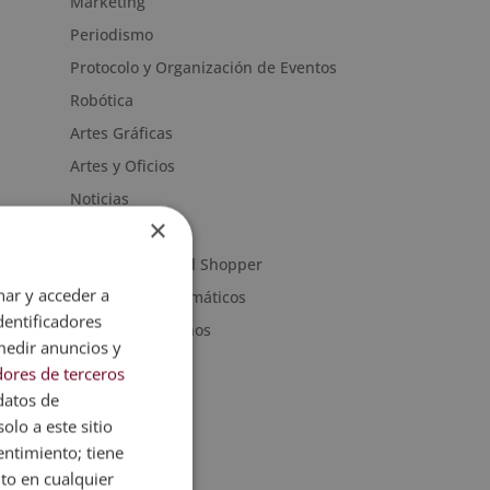
Marketing
Periodismo
Protocolo y Organización de Eventos
Robótica
Artes Gráficas
Artes y Oficios
Noticias
×
Sanidad
Moda & Personal Shopper
nar y acceder a
Programas informáticos
dentificadores
Recursos Humanos
medir anuncios y
ores de terceros
datos de
olo a este sitio
entimiento; tiene
nto en cualquier