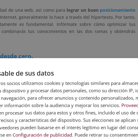
lidad de una web, así como para
lograr un buen
posicionamiento
ternet, generalmente lo hace a través del hipertexto. Por tanto,
tamente es fundamental. Infórmate sobre cómo optimizar tus
combinarás tus conocimientos en las dos ramas y obtendrás
desde cero
.
able de sus datos
. Estos elementos son
muy cómodos y rápidos de ver
para un
os socios utilizamos cookies y tecnologías similares para almace
ibrio y no sobrecargar
una página o anuncio. Si esto sucede, el
 dispositivo y procesar datos personales, como su dirección IP, i
orma, crear un contenido demasiado pesado puede perjudicar todo
 navegación, para ofrecer anuncios y contenido personalizados, 
plo, siguiendo el anterior caso, Google posicionará tu web mucho
r información sobre la audiencia y mejorar los servicios.
Proveed
po de espera que debe invertir un usuario.
 procesar sus datos para estos y otros fines, incluido el uso de 
ecisos y características del dispositivo. Sus elecciones se aplican s
eedores pueden basarse en el interés legítimo en lugar del cons
web o bien
enlazarla con otras webs
, esta es tu opción. Unos
rse en
Configuración de publicidad
. Puede retirar su consentimie