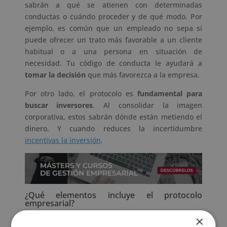
sabrán a qué se atienen con determinadas
conductas o cuándo proceder y de qué modo. Por
ejemplo, es común que un empleado no sepa si
puede ofrecer un trato más favorable a un cliente
habitual o a una persona en situación de
necesidad. Tu código de conducta le ayudará a
tomar la decisión
que más favorezca a la empresa.
Por otro lado, el protocolo es
fundamental para
buscar inversores
. Al consolidar la imagen
corporativa, estos sabrán dónde están metiendo el
dinero. Y cuando reduces la incertidumbre
incentivas la inversión
.
¿Qué elementos incluye el protocolo
empresarial?
Como ves, un documento de estas características
×
debe proyectarse sobre cada elemento de la