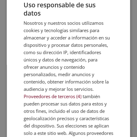
Uso responsable de sus
empresa. Así que uno de los primeros pasos que
datos
debes hacer es el de
analizar tu compañía
.
¿Cuántos departamentos tiene? ¿Cuáles de ellos
Nosotros y nuestros socios utilizamos
necesitan un tratamiento especial? Algún ejemplo
cookies y tecnologías similares para
sería el departamento comercial (que debe
almacenar y acceder a información en su
mantener unas normas de actuación concretas).
dispositivo y procesar datos personales,
Aunque debes analizarlo desde el principio, nada
como su dirección IP, identificadores
impide que vayas
desarrollándolo conforme tu
únicos y datos de navegación, para
compañía vaya creciendo
. Sea cual sea tu caso y
ofrecer anuncios y contenido
empresa, como mínimo necesitarás pensar en los
personalizados, medir anuncios y
siguientes elementos:
contenido, obtener información sobre la
audiencia y mejorar los servicios.
Imagen corporativa
Proveedores de terceros (4)
también
Es el
aspecto externo
de todo protocolo. Debes
pueden procesar sus datos para estos y
regular desde los colores corporativos hasta el
otros fines, incluido el uso de datos de
uniforme de tus empleados. ¿Se pueden llevar
geolocalización precisos y características
tacones en el trabajo? ¿Joyas? ¿Tatuajes? Tus
del dispositivo. Sus elecciones se aplican
empleados son la personificación de la empresa y
solo a este sitio web. Algunos proveedores
deberían reflejar la cultura de la misma.