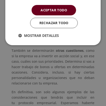
empresarial
. Como tal, tiene proyección tanto hacia
el interior como hacia el exterior de la empresa. En
ACEPTAR TODO
este apartado deberás
regular determinadas
cuestiones disciplinarias
, encuadrables en el
RECHAZAR TODO
código de conducta. Por ejemplo, si se pueden
llevar elementos religiosos en el trabajo o si se
MOSTRAR DETALLES
pueden mostrar afiliaciones políticas (en la
conversación u otros modos de manifestaciones…).
También se determinarán
otras cuestiones
, como
si la empresa va a invertir en acción social y, en ese
caso, cuáles son sus prioridades. Determina si vas a
hacer trabajo de bonos u ofertas en determinadas
ocasiones. Considera, incluso, si hay ciertas
personalidades u organizaciones que no deban
relacionarse con tu empresa.
En definitiva, son solo algunos ejemplos de las
consideraciones que tendrás que incluir en
tu protocolo empresarial. Esperamos haberte