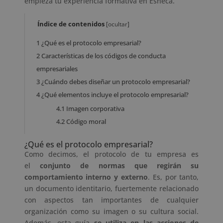
empieza tu experiencia formativa en Esneca.
Índice de contenidos
[
ocultar
]
1
¿Qué es el protocolo empresarial?
2
Características de los códigos de conducta
empresariales
3
¿Cuándo debes diseñar un protocolo empresarial?
4
¿Qué elementos incluye el protocolo empresarial?
4.1
Imagen corporativa
4.2
Código moral
¿Qué es el protocolo empresarial?
Como decimos, el protocolo de tu empresa es
el
conjunto de normas que regirán su
comportamiento interno y externo
. Es, por tanto,
un documento identitario, fuertemente relacionado
con aspectos tan importantes de cualquier
organización como su imagen o su cultura social.
Además, esta guía
se utiliza en las acciones de