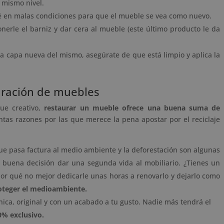
l mismo nivel.
té en malas condiciones para que el mueble se vea como nuevo.
nerle el barniz y dar cera al mueble (este último producto le da
na capa nueva del mismo, asegúrate de que está limpio y aplica la
auración de muebles
ue creativo,
restaurar un mueble
ofrece una buena suma de
tas razones por las que merece la pena apostar por el reciclaje
ue pasa factura al medio ambiente y la deforestación son algunas
a buena decisión dar una segunda vida al mobiliario. ¿Tienes un
Por qué no mejor dedicarle unas horas a renovarlo y dejarlo como
roteger el medioambiente.
ica, original y con un acabado a tu gusto. Nadie más tendrá el
0% exclusivo.