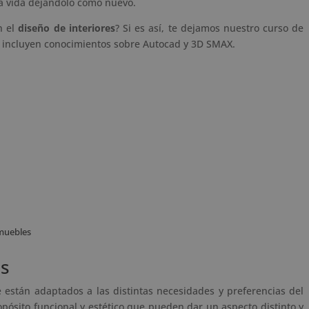
a vida dejándolo como nuevo.
n el
diseño de interiores
? Si es así, te dejamos nuestro curso de
 incluyen conocimientos sobre Autocad y 3D SMAX.
 muebles
es
están adaptados a las distintas necesidades y preferencias del
pósito funcional y estético que pueden dar un aspecto distinto y