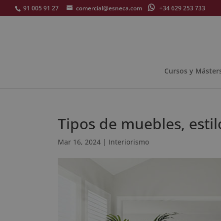
91 005 91 27
comercial@esneca.com
+34 629 253 733
Cursos y Máster
Tipos de muebles, estil
Mar 16, 2024
|
Interiorismo