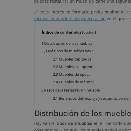
puedes restaurar un mueble y darle una segund
¿Tienes interés en formarte profesionalmente e
técnico en interiorismo y decoración
en el que se
Índice de contenidos
[
ocultar
]
1
Distribución de los muebles
2
¿Qué tipos de muebles hay?
2.1
Muebles tapizados
2.2
Muebles sin tapizar
2.3
Muebles de época
2.4
Muebles de mármol
3
Pasos para restaurar un mueble
3.1
Beneficios del reciclaje y restauración de
Distribución de los muebl
Hay varios
tipos de muebles
en el mercado que 
consumidor. Y es que, los muebles tienen un pro