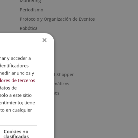
Marketing
Periodismo
Protocolo y Organización de Eventos
Robótica
Artes Gráficas
×
Artes y Oficios
Noticias
nar y acceder a
Sanidad
dentificadores
medir anuncios y
Moda & Personal Shopper
ores de terceros
Programas informáticos
datos de
Recursos Humanos
olo a este sitio
entimiento; tiene
nto en cualquier
Cookies no
clasificadas