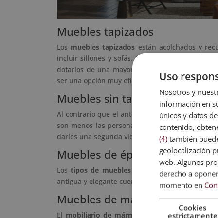
Muebles tapizados
Los
muebles tapizados
están acolchados y recub
incluir sillones y sofás. De hecho, los
tipos de 
dotarlos de una mayor comodidad. Además, tien
Uso respons
ser una opción muy eficaz.
Nosotros y nuestr
Muebles sin tapizar
información en su
Al contrario que el anterior, esta clase de mobi
únicos y datos de
son menos las personas que compran
muebles 
contenido, obtene
darles una segunda vida.
(4)
también pueden
geolocalización pr
Muebles de época
web. Algunos prov
Los
tipos de muebles rústicos, clásicos o vint
derecho a opone
antigua y elegante cuenta con una calidad y dura
momento en
Con
Muebles de mármol
Cookies
El
mobiliario de mármol
no puede faltar en e
estrictamente