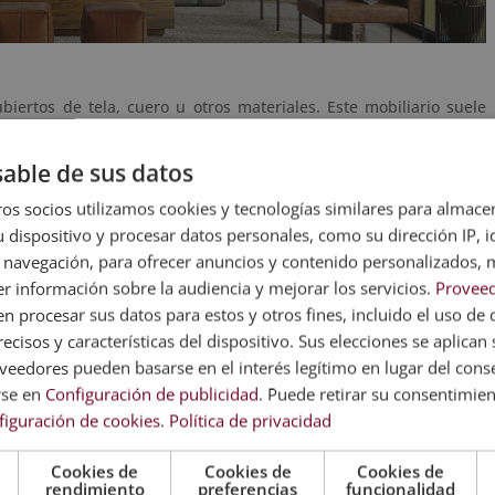
iertos de tela, cuero u otros materiales. Este mobiliario suele
muebles para sentarse
son los que más requieren el tapiz, para
den a desgastarse mucho antes, por lo que tapizarlos vuelve a
able de sus datos
os socios utilizamos cookies y tecnologías similares para almace
 dispositivo y procesar datos personales, como su dirección IP, i
liario no dispone de ninguna cubierta extra. En realidad, cada vez
 navegación, para ofrecer anuncios y contenido personalizados, 
sin tapicería
, y quienes los tienen suelen optar por tapizarlos y
r información sobre la audiencia y mejorar los servicios.
Proveed
 procesar sus datos para estos y otros fines, incluido el uso de 
ecisos y características del dispositivo. Sus elecciones se aplican s
eedores pueden basarse en el interés legítimo en lugar del cons
age
están muy de moda. Además, este mobiliario de apariencia
rse en
Configuración de publicidad
. Puede retirar su consentimie
ción superior, por lo que se convierten en una buena inversión.
figuración de cookies
.
Política de privacidad
Cookies de
Cookies de
Cookies de
ste listado, ya que nos viene acompañando desde hace muchos
rendimiento
preferencias
funcionalidad