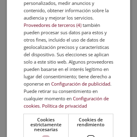
personalizados, medir anuncios y
Muchas de las insatisfacciones que tienen los
profesionales en el mundo laboral tienen que ver
contenido, obtener información sobre la
con lo humano. Por ejemplo, las dificultades en las
audiencia y mejorar los servicios.
relaciones personales con los compañeros de
Proveedores de terceros (4)
también
trabajo. Además de ello, los problemas de
pueden procesar sus datos para estos y
comunicación. En conclusión, cuando la empresa
otros fines, incluido el uso de datos de
pone en valor la importancia de crear un buen
geolocalización precisos y características
clima de trabajo favorece este desarrollo común.
del dispositivo. Sus elecciones se aplican
solo a este sitio web. Algunos proveedores
Gestión del calendario de
trabajo
pueden basarse en el interés legítimo en
lugar del consentimiento; tiene derecho a
Cada profesional de una entidad es importante
oponerse en
Configuración de publicidad
.
porque cumple una función. Y cada trabajador
Puede retirar su consentimiento en
tiene un
calendario que debe armonizarse con el
cualquier momento en
Configuración de
de los demás
. Puedes observar este hecho, por
cookies
.
Política de privacidad
ejemplo, en el tiempo de vacaciones. Pues bien,
esta labor de
coordinación
también es una
Cookies
Cookies de
responsabilidad de los recursos humanos.
estrictamente
rendimiento
necesarias
La gestión de este calendario siempre es concreta