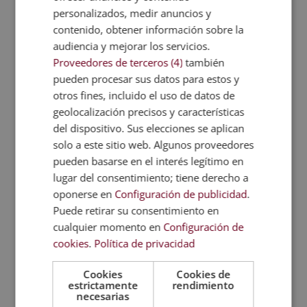
personalizados, medir anuncios y
Casarse y que todo salga bien tiene mucho que ver
con el protocolo. Dejarlo en manos de un
contenido, obtener información sobre la
profesional siempre será un acierto; la mejor
audiencia y mejorar los servicios.
manera de evitar conflictos indeseados y que
Proveedores de terceros (4)
también
pueden ser provocados por puro desconocimiento.
pueden procesar sus datos para estos y
otros fines, incluido el uso de datos de
El diseño de las invitaciones y
geolocalización precisos y características
otros puntos importantes
del dispositivo. Sus elecciones se aplican
Proponer los diseños para
las invitaciones o
solo a este sitio web. Algunos proveedores
los repartidores de mesa
serán otras de las
pueden basarse en el interés legítimo en
funciones de los planificadores. En definitiva, se
lugar del consentimiento; tiene derecho a
encargarán de los aspectos importantes pero sobre
oponerse en
Configuración de publicidad
.
todo de los pequeños. En lo más ínfimo se
Puede retirar su consentimiento en
encontrará la diferencia. Sin embargo, y en este
cualquier momento en
Configuración de
punto, es hora de tomar nota de cuál o cuáles
cookies
.
Política de privacidad
pueden ser las funciones del organizador de bodas:
Cookies
Cookies de
La
organización parcial o integral
del enlace. Un
estrictamente
rendimiento
organizador puede ser contratado solo para unos
necesarias