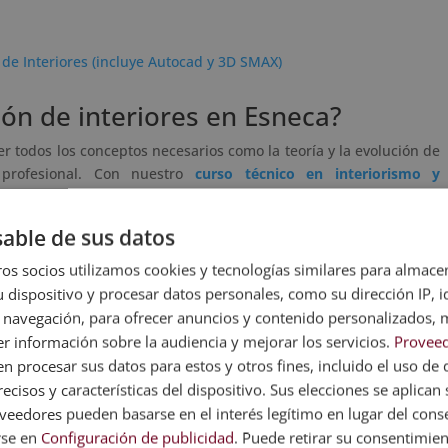
 de Interiores (incluye Autocad y 3D SMAX)
ón de interiores en Esneca?
er todos los conceptos necesarios como la teoría y la evolución de
profesional. Con nuestro
curso técnico en interiorismo y
os materiales y los elementos que están de moda. Igualmente,
to del espacio
y el mobiliario más adecuado para este.
able de sus datos
apacitarán a los alumnos para tener pensamiento crítico. Gracias
os socios utilizamos cookies y tecnologías similares para almace
lientes
de los colores, los efectos, la iluminación y los materiales
 dispositivo y procesar datos personales, como su dirección IP, i
preparará para entender, satisfacer las necesidades y plasmar
 navegación, para ofrecer anuncios y contenido personalizados, 
r información sobre la audiencia y mejorar los servicios.
Proveed
o que implica el interiorismo, nuestra curso online también te
 procesar sus datos para estos y otros fines, incluido el uso de 
ementarios en construcción
. Con esto tendrás en cuenta todos
ecisos y características del dispositivo. Sus elecciones se aplican s
n un espacio habitable
para no prescindir de ellos.
eedores pueden basarse en el interés legítimo en lugar del cons
rse en
Configuración de publicidad
. Puede retirar su consentimie
pasando por los procesos de metodología proyectual, detección