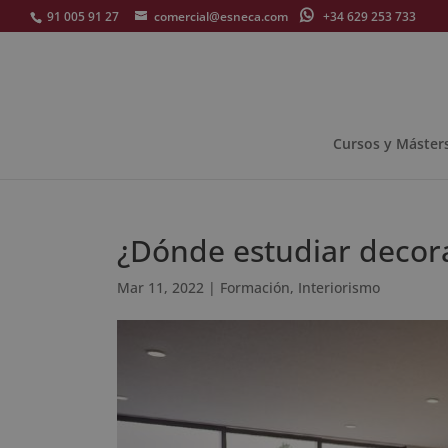
91 005 91 27
comercial@esneca.com
+34 629 253 733
Cursos y Máster
¿Dónde estudiar decora
Mar 11, 2022
|
Formación
,
Interiorismo