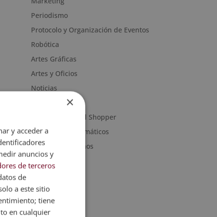
Marketing
Periodismo
Protocolo y Organización de Eventos
Robótica
Artes Gráficas
Artes y Oficios
Noticias
×
Sanidad
Moda & Personal Shopper
nar y acceder a
Programas informáticos
dentificadores
Recursos Humanos
medir anuncios y
ores de terceros
datos de
olo a este sitio
entimiento; tiene
nto en cualquier