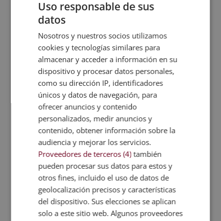
Uso responsable de sus
Iniciativa.
datos
Planificación.
Nosotros y nuestros socios utilizamos
Adaptabilidad.
cookies y tecnologías similares para
Habilidades sociales.
almacenar y acceder a información en su
Honestidad.
dispositivo y procesar datos personales,
Trabajo en equipo.
como su dirección IP, identificadores
Orientación a resultados.
únicos y datos de navegación, para
ofrecer anuncios y contenido
¿Cuánto cobra un asesor
personalizados, medir anuncios y
inmobiliario?
contenido, obtener información sobre la
El
sueldo del asesor inmobiliario
puede variar
audiencia y mejorar los servicios.
según la experiencia, la zona en la que trabaje y el
Proveedores de terceros (4)
también
tipo de empresa o agencia para la que colabore. En
pueden procesar sus datos para estos y
España, el sueldo medio de un asesor inmobiliario
otros fines, incluido el uso de datos de
suele situarse
entre los 18.000 y 30.000 euros
geolocalización precisos y características
brutos anuales
, aunque muchos profesionales
del dispositivo. Sus elecciones se aplican
trabajan a comisión
, lo que puede aumentar
solo a este sitio web. Algunos proveedores
significativamente sus ingresos. En este caso, el