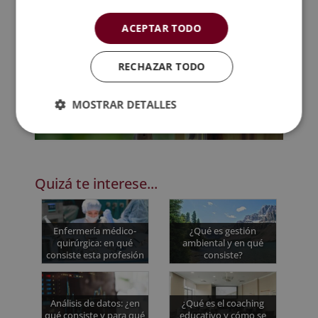
sobre inversiones, valoración de inmuebles,
ACEPTAR TODO
aspectos legales, financiación o tendencias del
mercado. Su labor implica un mayor grado de
análisis y planificación, ayudando al cliente a tomar
RECHAZAR TODO
decisiones informadas y rentables.
MOSTRAR DETALLES
Quizá te interese...
Enfermería médico-
¿Qué es gestión
quirúrgica: en qué
ambiental y en qué
consiste esta profesión
consiste?
Análisis de datos: ¿en
¿Qué es el coaching
qué consiste y para qué
educativo y cómo se