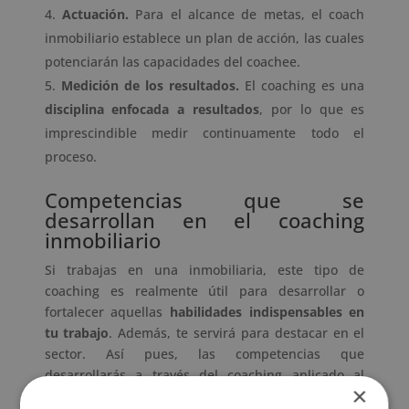
Actuación.
Para el alcance de metas, el coach
inmobiliario establece un plan de acción, las cuales
potenciarán las capacidades del coachee.
Medición de los resultados.
El coaching es una
disciplina enfocada a resultados
, por lo que es
imprescindible medir continuamente todo el
proceso.
Competencias que se
desarrollan en el coaching
inmobiliario
Si trabajas en una inmobiliaria, este tipo de
coaching es realmente útil para desarrollar o
fortalecer aquellas
habilidades indispensables en
tu trabajo
. Además, te servirá para destacar en el
sector. Así pues, las competencias que
desarrollarás a través del coaching aplicado al
×
sector inmobiliario son: