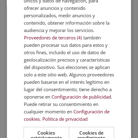
únicos y datos de navegación, para
Del mismo modo, si la farmacia ofrece servicios de
ofrecer anuncios y contenido
óptica o trabaja en colaboración con un
personalizados, medir anuncios y
establecimiento de óptica adyacente, contar con un
contenido, obtener información sobre la
técnico auxiliar de óptica formado específicamente
audiencia y mejorar los servicios.
marca una diferencia tangible en la
calidad del
asesoramiento y la fidelización del cliente
. Ambos
Proveedores de terceros (4)
también
perfiles, el auxiliar de farmacia y el auxiliar de
pueden procesar sus datos para estos y
óptica, son hoy figuras con alta demanda en el
otros fines, incluido el uso de datos de
sector y con posibilidades reales de desarrollo
geolocalización precisos y características
profesional.
del dispositivo. Sus elecciones se aplican
solo a este sitio web. Algunos proveedores
Formación especializada: el punto de partida
para todo el equipo
pueden basarse en el interés legítimo en
Tanto si eres el farmacéutico que quiere abrir su
lugar del consentimiento; tiene derecho a
propio establecimiento como si eres una persona
oponerse en
Configuración de publicidad
.
que quiere incorporarse al sector sanitario en un
Puede retirar su consentimiento en
rol técnico, la formación es el primer paso. Nuestro
cualquier momento en
Configuración de
programa en
Técnico Auxiliar de Farmacia y Técnico
cookies
.
Política de privacidad
Auxiliar de Óptica
prepara a los estudiantes para
saber cómo desempeñar funciones reales: gestión
Cookies
Cookies de
de medicamentos, atención al paciente, manejo de
estrictamente
rendimiento