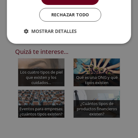
del vendedor(a diferencia del FCA).
DDP se dividiría entre dos
: el de la entrega en
RECHAZAR TODO
terminal y el de la entrega en otro punto distinto.
MOSTRAR DETALLES
Quizá te interese...
Los cuatro tipos de piel
que existen y los
Qué es una ONG y qué
cuidados…
tipos existen
¿Cuántos tipos de
Eventos para empresas:
productos financieros
¿cuántos tipos existen?
existen?