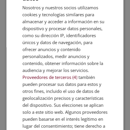
acordado. Ya sea un muelle, almacén o terminal
Nosotros y nuestros socios utilizamos
aérea, ferroviaria o de carretera.
cookies y tecnologías similares para
DAP: Delievered at Place
. El exportador o
almacenar y acceder a información en su
vendedor es el que asume todos los riesgos de
dispositivo y procesar datos personales,
transporte de la mercancía hasta el lugar
como su dirección IP, identificadores
acordado. Tras ello es el comprador el que asume
únicos y datos de navegación, para
ofrecer anuncios y contenido
todos los costes y riesgos de los bienes.
personalizados, medir anuncios y
DDP: Delievered Duty Paid
. Es la máxima
contenido, obtener información sobre la
obligación para el vendedor, que lleva los bienes
audiencia y mejorar los servicios.
hacia el vendedor ya preparada para importarla
Proveedores de terceros (4)
también
directamente. Es decir, el vendedor asume todos
pueden procesar sus datos para estos y
los costes como el seguro, el transporte o las
otros fines, incluido el uso de datos de
aduanas.
geolocalización precisos y características
del dispositivo. Sus elecciones se aplican
solo a este sitio web. Algunos proveedores
pueden basarse en el interés legítimo en
lugar del consentimiento; tiene derecho a
Actualización y cambios INCOTERMS 2020