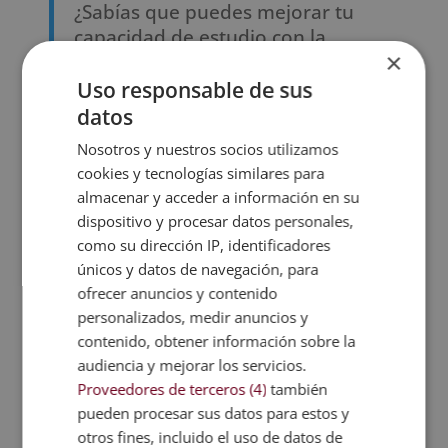
¿Sabías que puedes mejorar tu
capacidad de estudio con la
×
nutrición? Conoce los
10 alimentos
buenos para estudiar
que necesitas
Uso responsable de sus
incluir en tu dieta.
datos
Nosotros y nuestros socios utilizamos
Método Robinson
cookies y tecnologías similares para
almacenar y acceder a información en su
Otra técnica de estudio que goza de muy buena
dispositivo y procesar datos personales,
reputación es el método Robinson. Consiste en
como su dirección IP, identificadores
dividir el proceso en
5 partes
:
únicos y datos de navegación, para
Explorar
. Se indaga a simple vista aquello que va
ofrecer anuncios y contenido
a estudiarse, sin realizar ninguna lectura
personalizados, medir anuncios y
minuciosa, sólo empleando la lectura en diagonal.
contenido, obtener información sobre la
Preguntar
. Se anotan las preguntas que puedan
audiencia y mejorar los servicios.
ir surgiendo en esta lectura superficial, aquellos
Proveedores de terceros (4)
también
pueden procesar sus datos para estos y
conceptos que sean más complejos.
otros fines, incluido el uso de datos de
Leer
. El tercer paso consiste en una lectura en