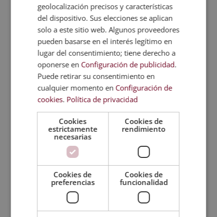
geolocalización precisos y características
profundidad en la que se recomienda subrayar y
del dispositivo. Sus elecciones se aplican
hacer resúmenes.
solo a este sitio web. Algunos proveedores
Recitar
. Consiste en leer el texto en voz alta,
pueden basarse en el interés legítimo en
especialmente aquello que se ha subrayado. De
lugar del consentimiento; tiene derecho a
esta manera, el alumno memoriza el contenido más
oponerse en
Configuración de publicidad
.
importante.
Puede retirar su consentimiento en
Repasar
. El repaso se puede realizar tanto
cualquier momento en
Configuración de
durante el estudio como antes del examen.
cookies
.
Política de privacidad
También se recomienda al terminar cada uno de
Cookies
Cookies de
los temas.
estrictamente
rendimiento
necesarias
Sistema Leitner
El sistema o
método Leitner
se basa en el uso de
tarjetas de memoria. Para ello, se revisan grupos
Cookies de
Cookies de
preferencias
funcionalidad
de
flashcards
a intervalos regulares con el objetivo
de retener la información y memorizar los
conceptos. El resultado es que se supera la curva
de olvido y se pueden simplificar los conceptos