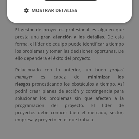
grupo pero teniendo claro el orden de prioridades.
MOSTRAR DETALLES
Sabe ponerse en el lugar de los otros y buscar una
solución común.
El gestor de proyectos profesional es alguien que
presta una
gran atención a los detalles
. De esta
forma, el líder de equipo puede identificar a tiempo
los problemas y tomar las decisiones oportunas. De
ello dependerá el éxito del proyecto.
Relacionado con lo anterior, un buen
project
manager
es capaz de
minimizar los
riesgos
pronosticando los obstáculos a tiempo. Así
podrá crear planes de acción y contingencia para
solucionar los problemas sin que afecten a la
programación del proyecto. El líder de
proyectos debe conocer bien el mercado, sector,
empresa y proyecto en el que trabaja.