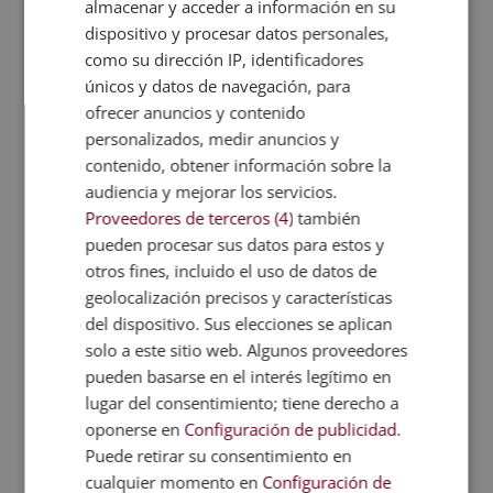
La
comunicación
ha de ser algo prioritario. El
almacenar y acceder a información en su
dispositivo y procesar datos personales,
buen líder
reconoce y premia el trabajo de los
como su dirección IP, identificadores
empleados y les ofrece oportunidades para
únicos y datos de navegación, para
desarrollarse profesionalmente.
ofrecer anuncios y contenido
Enseña a los empleados a empoderarse para
personalizados, medir anuncios y
planificar su propia estrategia de desarrollo y les
contenido, obtener información sobre la
incentiva a seguirla para lograr sus metas.
audiencia y mejorar los servicios.
Proveedores de terceros (4)
también
pueden procesar sus datos para estos y
otros fines, incluido el uso de datos de
geolocalización precisos y características
¿Cuáles son las habilidades de un
project
del dispositivo. Sus elecciones se aplican
manager?
Un líder de gestión de proyectos debería tener
solo a este sitio web. Algunos proveedores
buenas capacidades organizativas, siendo capaz de
pueden basarse en el interés legítimo en
crear una
estructura de prioridades
. Es importante
lugar del consentimiento; tiene derecho a
que realice una buena planificación, con toda la
oponerse en
Configuración de publicidad
.
información del proyecto recopilada en un mismo
Puede retirar su consentimiento en
lugar y actualizada. Todo debe ser comprensible y
cualquier momento en
Configuración de