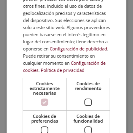
otros fines, incluido el uso de datos de
Riesgo de represalias
. Otros países pueden
geolocalización precisos y características
responder al proteccionismo con medidas
del dispositivo. Sus elecciones se aplican
similares, lo que puede llevar a una guerra
solo a este sitio web. Algunos proveedores
comercial y afectar las relaciones internacionales
pueden basarse en el interés legítimo en
negativamente.
lugar del consentimiento; tiene derecho a
Desincentivo a al exportación
. El enfoque
oponerse en
Configuración de publicidad
.
proteccionista puede resultar en que otros países
Puede retirar su consentimiento en
restrinjan sus importaciones de productos
cualquier momento en
Configuración de
nacionales, perjudicando a los exportadores
cookies
.
Política de privacidad
locales.
Cookies
Cookies de
estrictamente
rendimiento
Pros y contras del comercio exterior
necesarias
Veamos a continuación qué ventajas y desventajas
tiene el comercio exterior.
Ventajas del comercio exterior
Cookies de
Cookies de
preferencias
funcionalidad
Las principales ventajas del comercio exterior son:
Acceso a mercados más grandes
. El comercio