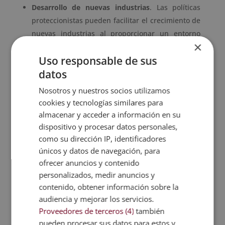
Desarrollo de nuevas industrias
. Las políticas
proteccionistas pueden facilitar el crecimiento de
nuevas industrias al proporcionar un entorno
×
seguro para su desarrollo sin la competencia de
Uso responsable de sus
empresas extranjeras consolidadas.
datos
Desventajas del proteccionismo
Nosotros y nuestros socios utilizamos
A pesar de ello, existen contras del proteccionismo
cookies y tecnologías similares para
que hay que considerar:
almacenar y acceder a información en su
dispositivo y procesar datos personales,
Aumento de precios
. Las barreras comerciales,
como su dirección IP, identificadores
como aranceles y cuotas, pueden llevar a un
únicos y datos de navegación, para
aumento en los precios de los productos
ofrecer anuncios y contenido
nacionales y afectar a los consumidores.
personalizados, medir anuncios y
Ineficiencia económica
. La protección de
contenido, obtener información sobre la
industrias menos competitivas puede llevar a la
audiencia y mejorar los servicios.
ineficiencia, ya que estas empresas no tienen
Proveedores de terceros (4)
también
incentivos para mejorar.
pueden procesar sus datos para estos y