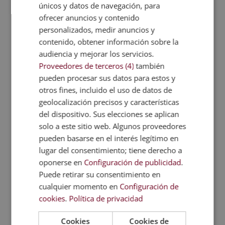
únicos y datos de navegación, para
de trabajo.
ofrecer anuncios y contenido
Las habilidades ofimáticas y de manejo de
personalizados, medir anuncios y
software necesarias.
contenido, obtener información sobre la
Conocimientos sobre algún área concreta que
audiencia y mejorar los servicios.
puedan sumar a su candidatura (habilidades de
Proveedores de terceros (4)
también
jardinería para una empresa dedicada a la venta
pueden procesar sus datos para estos y
de materiales de cultivo, conocimientos de
otros fines, incluido el uso de datos de
informática para una empresa de consultoría en
geolocalización precisos y características
el ámbito, etc.).
del dispositivo. Sus elecciones se aplican
solo a este sitio web. Algunos proveedores
¿Qué te aportará estudiar RR.HH. con Esneca?
pueden basarse en el interés legítimo en
Para poder acceder a un programa formativo de
lugar del consentimiento; tiene derecho a
calidad en el sector, consulta lo que te ofrece el
oponerse en
Configuración de publicidad
.
MBA en Recursos Humanos de Esneca Business
Puede retirar su consentimiento en
School. A través del programa formativo podrás
cualquier momento en
Configuración de
adquirir conocimientos clave para desenvolverte en
cookies
.
Política de privacidad
el ámbito y adquirir las nociones necesarias para
alcanzar el éxito en tu trayectoria.
Cookies
Cookies de