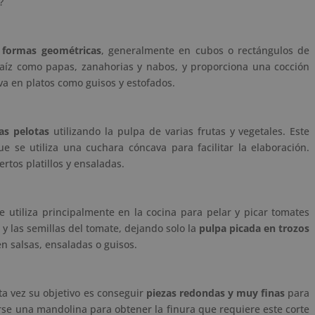
?
n
formas geométricas
, generalmente en cubos o rectángulos de
raíz como papas, zanahorias y nabos, y proporciona una cocción
va en platos como guisos y estofados.
as pelotas
utilizando la pulpa de varias frutas y vegetales. Este
e se utiliza una cuchara cóncava para facilitar la elaboración.
rtos platillos y ensaladas.
e utiliza principalmente en la cocina para pelar y picar tomates
l y las semillas del tomate, dejando solo la
pulpa picada en trozos
en salsas, ensaladas o guisos.
ta vez su objetivo es conseguir
piezas redondas y muy finas
para
zarse una mandolina para obtener la finura que requiere este corte