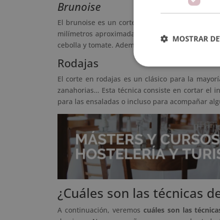
Brunoise
El brunoise es un corte meticuloso que consist
milímetros aproximadamente. Este se utiliza pa
MOSTRAR DE
cebolla y tomate. Además, garantiza una distribu
Rodajas
El corte en rodajas es un clásico para la mayorí
zanahorias… Esta técnica consiste en cortar el 
para las ensaladas o incluso para acompañar al
¿Cuáles son las técnicas d
A continuación, veremos
cuáles son las técnic