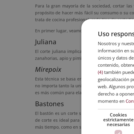
Para la gran mayoría de la sociedad, cortar la
propósito de hacer más fácil su consumo o su c
trata de cocina profesional, cada tipo de corte ti
En primer lugar, veamos
cuáles son los cortes b
Uso respons
Juliana
Nosotros y nuestr
información en su
El corte juliana implica cortar alimentos en
tira
únicos y datos de
zanahorias, apio y pimientos, a la vez que ofrec
contenido, obtene
Mirepoix
(4)
también pueden
Esta técnica se basa en cortar todo tipo de ingr
geolocalización pr
no importa tanto la uniformidad de todos los cor
web. Algunos prov
es más común para elaborar purés o hacer fritur
derecho a opone
momento en
Con
Bastones
El bastón es un corte similar al juliana pero co
Cookies
estrictamente
de corte es ideal para aquellos ingredientes qu
necesarias
más tiempo, como en sopas o guisos.