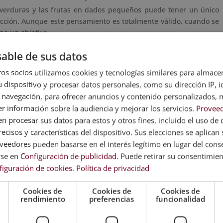
s verduras y las frutas en dados pequeños puede tener un único
occión. Aunque este pensamiento es totalmente válido, cuando se
ene un objetivo.
ásicos
y sus técnicas:
able de sus datos
os socios utilizamos cookies y tecnologías similares para almace
 dispositivo y procesar datos personales, como su dirección IP, i
s delgadas y uniformes
. De hecho, es ideal para vegetales como
 navegación, para ofrecer anuncios y contenido personalizados, 
e elegancia en platos como salteados y ensaladas.
r información sobre la audiencia y mejorar los servicios.
Proveed
 procesar sus datos para estos y otros fines, incluido el uso de 
edientes en
cubos de, más o menos, 1.5cm de largo
. En este caso
ecisos y características del dispositivo. Sus elecciones se aplican s
tes, ya que pocas veces se utiliza para decorar el plato, sino que
eedores pueden basarse en el interés legítimo en lugar del cons
as.
rse en
Configuración de publicidad
. Puede retirar su consentimie
figuración de cookies
.
Política de privacidad
n una
anchura mucho más
pronunciada
en comparación. Este tipo
Cookies de
Cookies de
Cookies de
rendimiento
preferencias
funcionalidad
e necesitan una textura más sustancial o que se cocinan durante