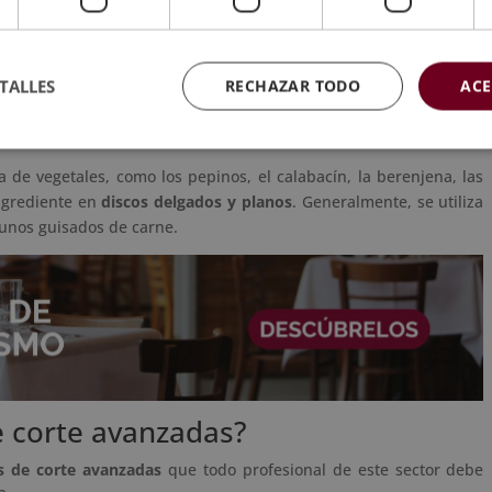
e en
conseguir dados muy pequeños y uniformes
, de unos 3 a 5
ra ingredientes que necesitan cocinarse rápidamente, como ajo,
TALLES
RECHAZAR TODO
ACE
ción uniforme de sabor y textura en platos como salsas y sofritos.
a de vegetales, como los pepinos, el calabacín, la berenjena, las
ingrediente en
discos delgados y planos
. Generalmente, se utiliza
gunos guisados de carne.
e corte avanzadas?
as de corte avanzadas
que todo profesional de este sector debe