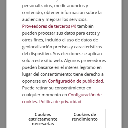
gran satisfacción por recibir
opiniones Esneca
personalizados, medir anuncios y
Business School
tan positivas. Se trata de
contenido, obtener información sobre la
pequeños gestos que permiten poder seguir
audiencia y mejorar los servicios.
creciendo cada día y recibir premios como el
Sello
Proveedores de terceros (4)
también
Cum Laude de Emagister
. Gracias a estos
pueden procesar sus datos para estos y
comentarios siguen mejorando su servicio
otros fines, incluido el uso de datos de
educativo y hacen posible una mejor comunidad
geolocalización precisos y características
estudiantil.
del dispositivo. Sus elecciones se aplican
solo a este sitio web. Algunos proveedores
pueden basarse en el interés legítimo en
Quizá te interese...
lugar del consentimiento; tiene derecho a
oponerse en
Configuración de publicidad
.
Puede retirar su consentimiento en
Recogemos el Sello Cum
cualquier momento en
Configuración de
ESNECA recibe su
Laude 2019 por las
segundo Sello Cum
cookies
.
Política de privacidad
opiniones…
Laude de…
Cookies
Cookies de
estrictamente
rendimiento
ESNECA recibe su tercer
necesarias
Esneca Business School
Sello Cum Laude de