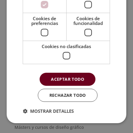
recoge el Sello Cum
Emagister
Laude 2020
Cookies de
Cookies de
preferencias
funcionalidad
Categorías de cursos
Cookies no clasificadas
Formación Profesional
Másters y cursos de calidad y medio ambiente
Másters y cursos de comercio
Másters y cursos de comunicación
ACEPTAR TODO
Másters y cursos de contabilidad
Másters y cursos de criminología
RECHAZAR TODO
Másters y cursos de deporte
Másters y cursos de derecho
MOSTRAR DETALLES
Másters y cursos de diseño de interiores
Másters y cursos de diseño gráfico