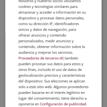
Nosotros y nuestros socios utilizamos
vecino y quiere vernos otra vez.
cookies y tecnologías similares para
almacenar y acceder a información en su
6-. Compromiso social
dispositivo y procesar datos personales,
Aunque suene a una de esas “típicas” frases que
como su dirección IP, identificadores
vemos en anuncios y carteles. Acudir a los
únicos y datos de navegación, para
negocios de barrio es una muestra de tu
ofrecer anuncios y contenido
compromiso con el bienestar social
. Consumir en
personalizados, medir anuncios y
ellos es una apuesta ética. Eres consciente que
contenido, obtener información sobre la
nunca podrán igualar el precio de esa marca
audiencia y mejorar los servicios.
norteamericana o europea que ha abierto 300
Proveedores de terceros (4)
también
establecimientos en el país. Sin embargo, decides
pueden procesar sus datos para estos y
apostar por tu vecino, quien lleva “x” años
otros fines, incluido el uso de datos de
contribuyendo a nuestro bienestar social y que
geolocalización precisos y características
apuesta por un
modelo de comercio sostenible y
del dispositivo. Sus elecciones se aplican
equilibrado
. Por otro lado, este tipo de comercio de
solo a este sitio web. Algunos proveedores
barrio o pueblo también puede ayudarte a ajustar
pueden basarse en el interés legítimo en
otras medidas en cuanto a tu ética: puedes apostar
lugar del consentimiento; tiene derecho a
por la producción local, por ejemplo preguntando
la procedencia de algunos artículos o alimentos.
oponerse en
Configuración de publicidad
.