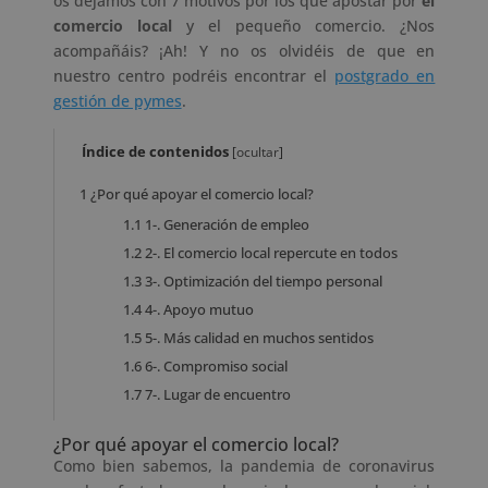
os dejamos con 7 motivos por los que apostar por
el
comercio local
y el pequeño comercio. ¿Nos
acompañáis? ¡Ah! Y no os olvidéis de que en
nuestro centro podréis encontrar el
postgrado en
gestión de pymes
.
Índice de contenidos
[
ocultar
]
1
¿Por qué apoyar el comercio local?
1.1
1-. Generación de empleo
1.2
2-. El comercio local repercute en todos
1.3
3-. Optimización del tiempo personal
1.4
4-. Apoyo mutuo
1.5
5-. Más calidad en muchos sentidos
1.6
6-. Compromiso social
1.7
7-. Lugar de encuentro
¿Por qué apoyar el comercio local?
Como bien sabemos, la pandemia de coronavirus