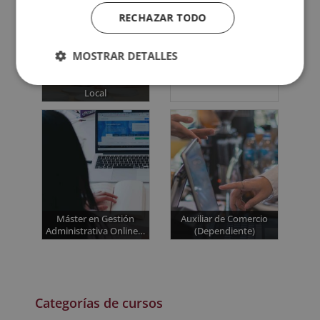
RECHAZAR TODO
MBA en Comercio
Internacional: Máster
MBA en…
MOSTRAR DETALLES
Máster en Desarrollo
Local
Máster en Gestión
Auxiliar de Comercio
Administrativa Online…
(Dependiente)
Categorías de cursos