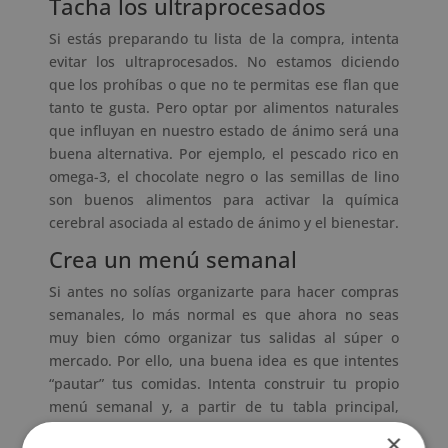
Tacha los ultraprocesados
Si estás preparando tu lista de la compra, intenta
evitar los ultraprocesados. No estamos diciendo
que los prohíbas o que no te permitas ese flan que
tanto te gusta. Pero optar por alimentos naturales
que influyan en nuestro estado de ánimo será una
buena alternativa. Por ejemplo, el pescado rico en
omega-3, el chocolate negro o las semillas de lino
son buenos alimentos para activar la química
cerebral asociada al estado de ánimo y el bienestar.
Crea un menú semanal
Si antes no solías organizarte para hacer compras
semanales, lo más normal es que ahora no seas
muy bien cómo organizar tus salidas al súper o
mercado. Por ello, una buena idea es que intentes
“pautar” tus comidas. Intenta construir tu propio
menú semanal y, a partir de tu tabla principal,
equilibra los alimentos. ¿Has visto que consumes
×