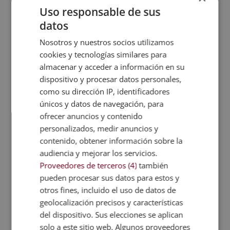
demasiados hidratos de carbono? ¡Apunta menos
Uso responsable de sus
paquetes de pasta! ¿No consumes suficiente fruta,
datos
verdura o legumbres? ¡Toma nota en tu lista de la
compra!
Nosotros y nuestros socios utilizamos
La caducidad, clave
cookies y tecnologías similares para
almacenar y acceder a información en su
Si antes había algo por lo que no era necesario
dispositivo y procesar datos personales,
preocuparnos en exceso, esto era la
fecha de
como su dirección IP, identificadores
caducidad
. Y es que sabíamos que podíamos
únicos y datos de navegación, para
comprar alimentos perecederos al día. Sin
ofrecer anuncios y contenido
embargo, ahora debemos prestar más atención a
personalizados, medir anuncios y
ella. Fíjate sobretodo en los productos de
contenido, obtener información sobre la
panadería, lácteos y huevos.
audiencia y mejorar los servicios.
Hacer la compra con seguridad
Proveedores de terceros (4)
también
Otro de los cambios que hemos tenido que
pueden procesar sus datos para estos y
incorporar en nuestros hábitos de “consumo” y
otros fines, incluido el uso de datos de
compras es el tiempo que pasamos en los
geolocalización precisos y características
establecimientos. Ahora, lo más recomendable es ir
del dispositivo. Sus elecciones se aplican
a comprar con la
lista de la compra detallada
.
solo a este sitio web. Algunos proveedores