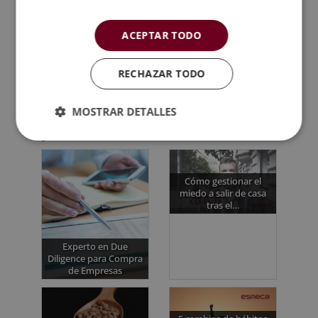
supermercado. Además, evita el dinero en metálico
y echa mano de tu móvil o de tu tarjeta de crédito.
ACEPTAR TODO
RECHAZAR TODO
MOSTRAR DETALLES
Quizá te interese...
Cómo gestionar el
miedo a salir de casa
tras el…
Experto en Due
Diligence para Compra
de Empresas