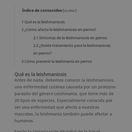
Índice de contenidos
[
ocultar
]
1
Qué es la leishmaniosis
2
¿Cómo afecta la leishmaniosis en perros?
2.1
Síntomas de la leishmaniosis en perros
2.2
¿Existe tratamiento para la leishmaniosis
en perros?
3
Cómo prevenir la leishmanía en perros
Qué es la leishmaniosis
Antes de nada, debemos conocer la leishmaniosis,
una enfermedad cutánea causada por un protozoo
parásito del género Leishmania, que tiene más de
20 tipos de especies. Especialmente conocida por
ser una enfermedad que afecta a nuestras
mascotas, la leishmania también puede afectar a
humanos.
Según la Organización Mundial de la Salud,