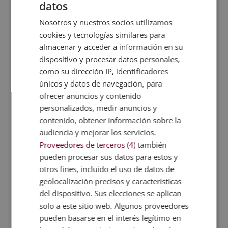
datos
fármaco que permite que nuestro perro pueda
seguir viviendo sin sintomatología durante muchos
Nosotros y nuestros socios utilizamos
años. Aun así, esta enfermedad no tiene cura
cookies y tecnologías similares para
actualmente, por lo que la clave principal es la
almacenar y acceder a información en su
prevención.
dispositivo y procesar datos personales,
Cómo prevenir la leishmanía en perros
como su dirección IP, identificadores
Aunque no hay un método 100% efectivo que nos
únicos y datos de navegación, para
garantice que nuestro perro no contraiga
ofrecer anuncios y contenido
leishmaniosis, lo cierto es que sí podemos tomar
personalizados, medir anuncios y
algunas precauciones para impedirlo al máximo
contenido, obtener información sobre la
dentro de nuestras posibilidades:
audiencia y mejorar los servicios.
Proveedores de terceros (4)
también
1-. Alejarnos de zonas húmedas y cálidas.
Generalmente, los mosquitos se concentran en
pueden procesar sus datos para estos y
estos lugares, por lo que si apartamos a nuestro
otros fines, incluido el uso de datos de
compañero de ellos, reduciremos la cantidad de
geolocalización precisos y características
posibilidades de contraer la enfermedad.
del dispositivo. Sus elecciones se aplican
solo a este sitio web. Algunos proveedores
2-. Efectuar revisiones periódicas al veterinario. Es
pueden basarse en el interés legítimo en
común que los amos de no seamos capaces de