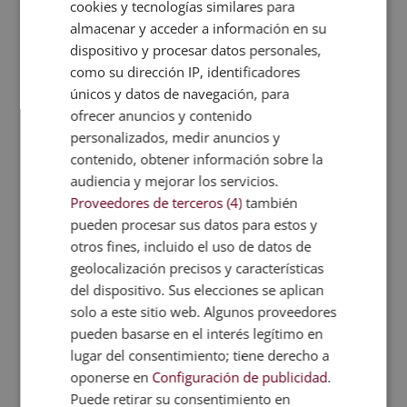
cookies y tecnologías similares para
Australia y colonias británicas del Pacífico Sur.
almacenar y acceder a información en su
dispositivo y procesar datos personales,
Cumbre de Río de Janeiro en
como su dirección IP, identificadores
1992
únicos y datos de navegación, para
Fue la cumbre más trascendente en el desarrollo
ofrecer anuncios y contenido
de una gestión ambiental internacional. De la
personalizados, medir anuncios y
cumbre de Río de Janeiro salió la
Agenda 21
, un
contenido, obtener información sobre la
acuerdo que reclamaba e institucionalizaba el
audiencia y mejorar los servicios.
concepto de desarrollo sostenible. Esta incluye
Proveedores de terceros (4)
también
compromisos sobre la gestión ambiental pública
pueden procesar sus datos para estos y
que deben asumirse por la comunidad
otros fines, incluido el uso de datos de
internacional y que contempla la asunción de
geolocalización precisos y características
responsabilidades.
del dispositivo. Sus elecciones se aplican
Acuerdo de París de 2015
solo a este sitio web. Algunos proveedores
pueden basarse en el interés legítimo en
El
Acuerdo de París de 2015
fue un acuerdo
lugar del consentimiento; tiene derecho a
histórico para combatir el cambio climático y
oponerse en
Configuración de publicidad
.
acelerar e intensificar las acciones e inversiones
Puede retirar su consentimiento en
necesarias para conseguir un futuro sostenible y