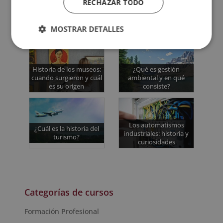
RECHAZAR TODO
MOSTRAR DETALLES
Quizá te interese...
Historia de los museos:
¿Qué es gestión
cuando surgieron y cuál
ambiental y en qué
es su origen
consiste?
Los automatismos
¿Cuál es la historia del
industriales: historia y
turismo?
curiosidades
Categorías de cursos
Formación Profesional