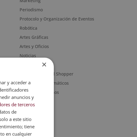
Marketing
Periodismo
Protocolo y Organización de Eventos
Robótica
Artes Gráficas
Artes y Oficios
Noticias
×
Sanidad
Moda & Personal Shopper
nar y acceder a
Programas informáticos
dentificadores
Recursos Humanos
medir anuncios y
ores de terceros
datos de
olo a este sitio
entimiento; tiene
nto en cualquier