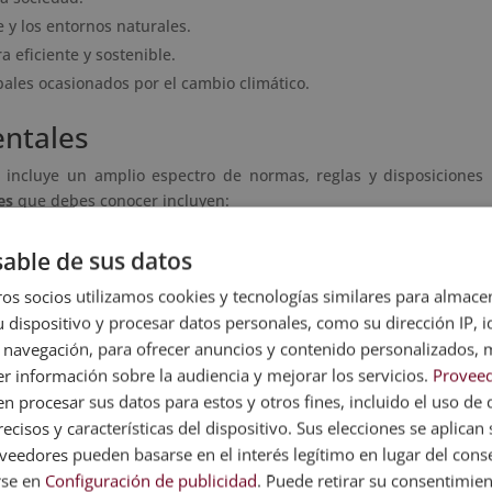
 y los entornos naturales.
 eficiente y sostenible.
bales ocasionados por el cambio climático.
ntales
e incluye un amplio espectro de normas, reglas y disposiciones
es
que debes conocer incluyen:
a de una normativa que se aplica a las pymes de diferentes
able de sus datos
 la responsabilidad a la hora de prevenir, evitar y reparar daños
os socios utilizamos cookies y tecnologías similares para almace
 dispositivo y procesar datos personales, como su dirección IP, i
eran los límites establecidos en cuanto a contaminación acústica y
 navegación, para ofrecer anuncios y contenido personalizados, 
euros.
r información sobre la audiencia y mejorar los servicios.
Proveed
 objetivo de esta ley es definir las obligaciones que tienen las
 procesar sus datos para estos y otros fines, incluido el uso de 
sto incluye cantidad, por supuesto, pero también otros detalles
ecisos y características del dispositivo. Sus elecciones se aplican s
itar.
eedores pueden basarse en el interés legítimo en lugar del cons
que causen o puedan causar vertidos están obligadas a gestionar
rse en
Configuración de publicidad
. Puede retirar su consentimie