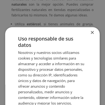
naturales
son la mejor opción. Puedes comprar
fertilizantes naturales en tiendas especializadas o
fabricarlos tú mismo/a. Te damos algunas ideas.
Utiliza
estiércol
, si tienes animales de granja,
para fertilizar las plantas.
×
Puedes utilizar
hierba recién cortada
para
Uso responsable de sus
enriquecer el suelo con nutrientes. Llena un
datos
recipiente de 20 litros con recortes del césped o
Nosotros y nuestros socios utilizamos
malas hierbas. Añade agua y déjalo reposar un
cookies y tecnologías similares para
día o dos. Finalmente, mezcla una taza de la
almacenar y acceder a información en su
hierba líquida con diez tazas de agua. Aplica la
dispositivo y procesar datos personales,
mezcla sobre el sustrato de las plantas.
como su dirección IP, identificadores
Los
posos de café
son un excelente fertilizante y,
únicos y datos de navegación, para
además, un potente antioxidante. Por otro lado,
ofrecer anuncios y contenido
las pieles de algunas frutas como el plátano o la
personalizados, medir anuncios y
naranja también son una buena opción.
contenido, obtener información sobre la
audiencia y mejorar los servicios.
Las
cáscaras de huevo machacadas
y