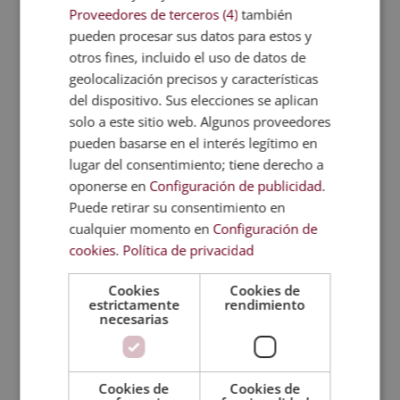
Proveedores de terceros (4)
también
espolvoreadas sobre el sustrato de las plantas
pueden procesar sus datos para estos y
tienen una doble función. Por una parte, aportan
otros fines, incluido el uso de datos de
nutrientes y, por la otra, actúan como repelente
geolocalización precisos y características
de caracoles u orugas, por ejemplo.
del dispositivo. Sus elecciones se aplican
solo a este sitio web. Algunos proveedores
Paso 4: Riega las plantas
pueden basarse en el interés legítimo en
Antes de regar tus plantas, recuerda informarte de
lugar del consentimiento; tiene derecho a
las necesidades de esa variedad en concreto. Para
oponerse en
Configuración de publicidad
.
que las semillas germinen, hay que regar la planta
Puede retirar su consentimiento en
de forma habitual. ¡No dejes que el sustrato se
cualquier momento en
Configuración de
seque! Riega la maceta de
3 a 4 veces
por
cookies
.
Política de privacidad
semana
, y sin excederse.
Cookies
Cookies de
Un exceso de agua también podría ser muy
estrictamente
rendimiento
perjudicial para la semilla. Por ello, es importante
necesarias
conocer las características de cada planta. Una vez
las semillas hayan germinado, las puedes
trasplantar a otra maceta o a otro terreno.
Cookies de
Cookies de