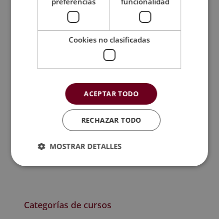
preferencias
funcionalidad
Te puede interesar:
Cómo empezar
un huerto urbano desde cero
Cookies no clasificadas
Quizá te interese...
Importancia de la
ACEPTAR TODO
Guía completa sobre la
farmacia veterinaria:
cultura empresarial
guía completa
RECHAZAR TODO
Guía completa sobre el
MOSTRAR DETALLES
Guía completa sobre el
movimiento slow y su
marketing deportivo
influencia
Categorías de cursos