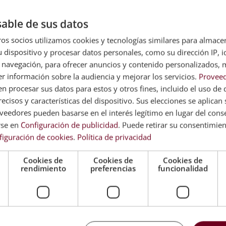
Máster Experto en
Conducta Ca
El
El
0,00
€
395,00
€
Coaching Nutricional
Judicial
precio
precio
able de sus datos
El
El
E
1.580,00
€
395,00
€
2.380,00
€
5
original
actual
os socios utilizamos cookies y tecnologías similares para almace
precio
precio
p
era:
es:
 dispositivo y procesar datos personales, como su dirección IP, i
original
actual
o
1.580,00€.
395,00€.
era:
es:
e
 navegación, para ofrecer anuncios y contenido personalizados, 
1.580,00€.
395,00€.
2
r información sobre la audiencia y mejorar los servicios.
Proveed
 procesar sus datos para estos y otros fines, incluido el uso de 
ecisos y características del dispositivo. Sus elecciones se aplican s
eedores pueden basarse en el interés legítimo en lugar del cons
rse en
Configuración de publicidad
. Puede retirar su consentimie
figuración de cookies
.
Política de privacidad
Cookies de
Cookies de
Cookies de
rendimiento
preferencias
funcionalidad