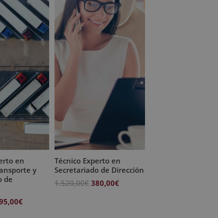
erto en
Técnico Experto en
ransporte y
Secretariado de Dirección
o de
El
El
1.520,00
€
380,00
€
precio
precio
l
El
95,00
€
original
actual
recio
precio
era:
es: