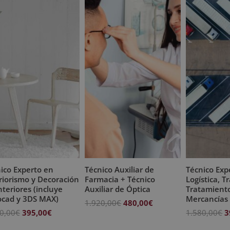
ico Experto en
Técnico Auxiliar de
Técnico Exp
riorismo y Decoración
Farmacia + Técnico
Logística, T
nteriores (incluye
Auxiliar de Óptica
Tratamient
ocad y 3DS MAX)
Mercancías
El
El
1.920,00
€
480,00
€
El
El
E
0,00
€
395,00
€
1.580,00
€
3
precio
precio
precio
precio
p
original
actual