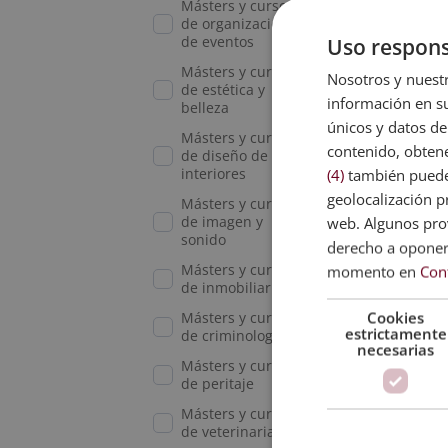
Másters y cursos
1.58
de organización
de eventos
Uso respons
Másters y cursos
Nosotros y nuestr
de estética y
información en su
belleza
únicos y datos de
Másters y cursos
contenido, obtene
de diseño de
interiores
(4)
también pueden
geolocalización pr
Másters y cursos
de imagen y
web. Algunos prov
sonido
derecho a opone
Másters y cursos
momento en
Con
de inmobiliaria
Cookies
Másters y cursos
estrictamente
de criminología
necesarias
Másters y cursos
de peritaje
Másters y cursos
de veterinaria