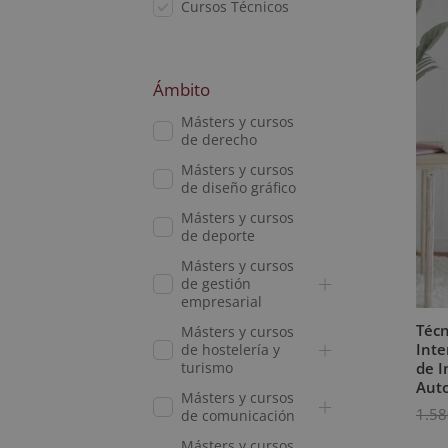
Cursos Técnicos
Ámbito
Másters y cursos
de derecho
Másters y cursos
de diseño gráfico
Másters y cursos
de deporte
Másters y cursos
de gestión
empresarial
Técn
Másters y cursos
Inte
de hostelería y
turismo
de I
Aut
Másters y cursos
1.58
de comunicación
Másters y cursos