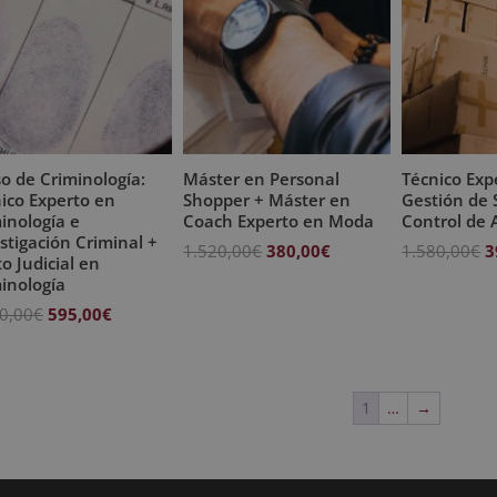
o de Criminología:
Máster en Personal
Técnico Exp
ico Experto en
Shopper + Máster en
Gestión de 
inología e
Coach Experto en Moda
Control de
stigación Criminal +
El
El
E
1.520,00
€
380,00
€
1.580,00
€
3
to Judicial en
precio
precio
p
inología
original
actual
o
El
El
0,00
€
595,00
€
era:
es:
e
precio
precio
1.520,00€.
380,00€.
1
original
actual
era:
es:
1
…
→
2.380,00€.
595,00€.