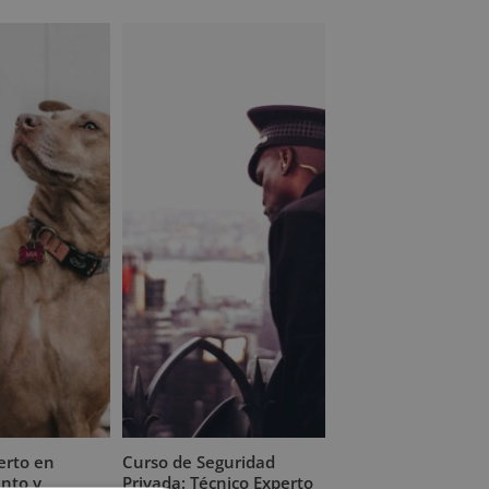
riginal
actual
1.520,00€.
380,00€.
ra:
es:
.580,00€.
395,00€.
erto en
Curso de Seguridad
nto y
Privada: Técnico Experto