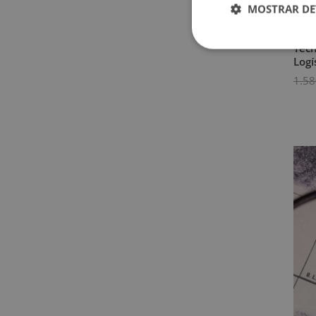
MOSTRAR DE
Técn
Logí
1.58