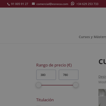
91 005 91 27
comercial@esneca.com
+34 629 253 733
Cursos y Máster
C
Rango de precio (€)
Desi
Most
Titulación