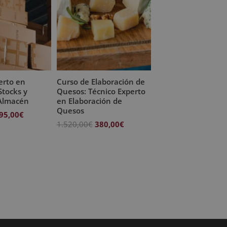
erto en
Curso de Elaboración de
Stocks y
Quesos: Técnico Experto
 Almacén
en Elaboración de
Quesos
l
El
95,00
€
El
El
1.520,00
€
380,00
€
recio
precio
precio
precio
riginal
actual
original
actual
ra:
es:
era:
es:
.580,00€.
395,00€.
1.520,00€.
380,00€.