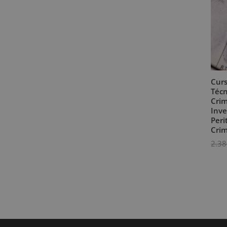
Curs
Técn
Crim
Inve
Peri
Crim
2.38