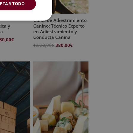
PTAR TODO
Curso de Adiestramiento
ica y
Canino: Técnico Experto
ia
en Adiestramiento y
Conducta Canina
l
El
80,00
€
El
El
1.520,00
€
380,00
€
recio
precio
precio
precio
riginal
actual
original
actual
ra:
es:
era:
es:
.520,00€.
380,00€.
1.520,00€.
380,00€.