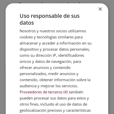
Conoce las ventajas de
×
estudiar este máster:
Uso responsable de sus
datos
Curso Técnico Experto en Seguridad
Privada + Perito Judicial - Esneca Business
Nosotros y nuestros socios utilizamos
School
cookies y tecnologías similares para
almacenar y acceder a información en su
dispositivo y procesar datos personales,
como su dirección IP, identificadores
únicos y datos de navegación, para
ofrecer anuncios y contenido
personalizados, medir anuncios y
contenido, obtener información sobre la
Metodología
audiencia y mejorar los servicios.
Proveedores de terceros (4)
también
Certificación
pueden procesar sus datos para estos y
otros fines, incluido el uso de datos de
Temario
geolocalización precisos y características