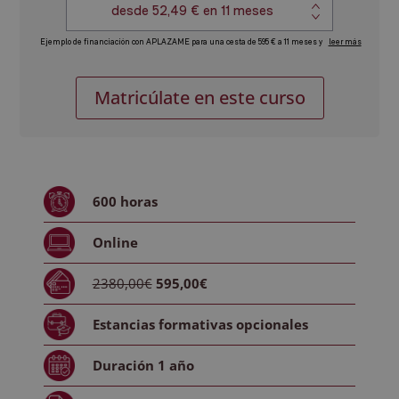
Curso
Alternative:
Matricúlate en este curso
de
Seguridad
Privada:
Técnico
Experto
600
horas
en
Seguridad
Online
Privada
+
2380,00€
595,00€
Perito
Judicial
Estancias formativas
opcionales
cantidad
Duración
1 año