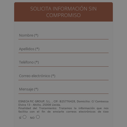
era:
es:
1.520,00€.
380,00€.
SOLICITA INFORMACIÓN SIN
COMPROMISO
ESNECA FIC GROUP, S.L. , CIF: B25776428, Domicilio: C/ Comtessa
Elvira 13 - Altillo, 25008 Lleida.
Finalidad del Tratamiento: Tratamos la información que nos
facilita con el fin de enviarle correos electrónicos de tipo
comercial relacionado con los productos ofrecidos y otros tipo de
SÍ
NO
productos que fueran de su interés.
Legitimación del tratamiento: Consentimiento del interesado.
Derechos: Puede ejercitar sus derechos identificándose