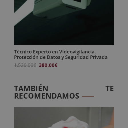
Técnico Experto en Videovigilancia,
Protección de Datos y Seguridad Privada
El
El
1.520,00
€
380,00
€
precio
precio
original
actual
era:
es:
TAMBIÉN TE
1.520,00€.
380,00€.
RECOMENDAMOS