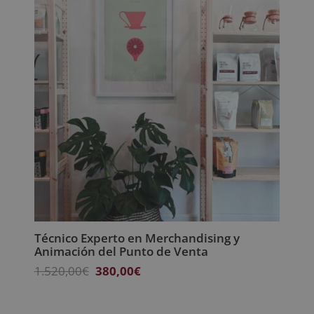
1.520,00€.
380,00€.
Técnico Experto en Merchandising y
Animación del Punto de Venta
El
El
1.520,00
€
380,00
€
precio
precio
original
actual