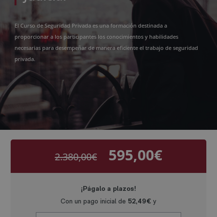
El Curso de Seguridad Privada es una formación destinada a
proporcionar a los participantes los conocimientos y habilidades
necesarias para desempeñar de manera eficiente el trabajo de seguridad
privada.
595,00
€
2.380,00
€
El
El
precio
precio
original
actual
era:
es:
2.380,00€.
595,00€.