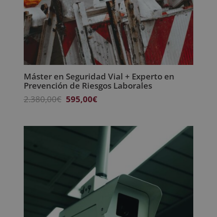
Máster en Seguridad Vial + Experto en
Prevención de Riesgos Laborales
El
El
2.380,00
€
595,00
€
precio
precio
original
actual
era:
es:
2.380,00€.
595,00€.