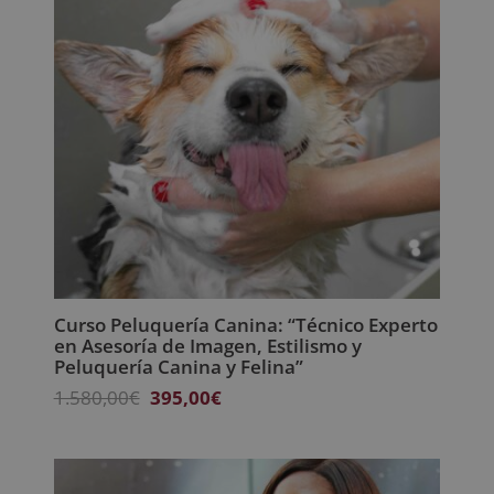
Curso Peluquería Canina: “Técnico Experto
en Asesoría de Imagen, Estilismo y
Peluquería Canina y Felina”
El
El
1.580,00
€
395,00
€
precio
precio
original
actual
era:
es: