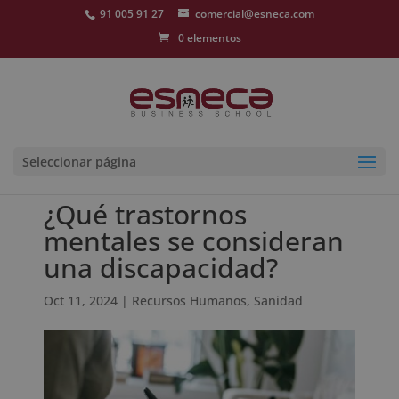
91 005 91 27
comercial@esneca.com
0 elementos
Seleccionar página
¿Qué trastornos
mentales se consideran
una discapacidad?
Oct 11, 2024
|
Recursos Humanos
,
Sanidad