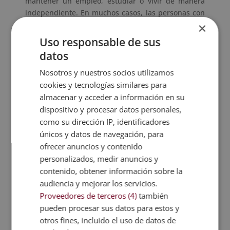
mantener un empleo, estudiar o vivir de manera
independiente. En muchos casos, las personas con
esquizofrenia requieren apoyo constante y
×
tratamiento médico.
Uso responsable de sus
¿Qué enfermedades mentales entran en el
datos
certificado de discapacidad?
Un
certificado de discapacidad
es un documento
Nosotros y nuestros socios utilizamos
legal que reconoce a una persona como
cookies y tecnologías similares para
discapacitadas según ciertos criterios establecidos
almacenar y acceder a información en su
por las autoridades. En muchos países, la
dispositivo y procesar datos personales,
obtención de este certificado
está relacionada con
como su dirección IP, identificadores
la gravedad de la enfermedad
mental y su impacto
únicos y datos de navegación, para
en la vida del individuo.
ofrecer anuncios y contenido
personalizados, medir anuncios y
Las
enfermedades que entran en el certificado de
contenido, obtener información sobre la
discapacidad
incluyen aquellos trastorno mentales
audiencia y mejorar los servicios.
que limitan de manera significativa la capacidad de
Proveedores de terceros (4)
también
la persona para realizar actividades cotidianas,
pueden procesar sus datos para estos y
como trabajar o estudiar. Trastornos como la
otros fines, incluido el uso de datos de
esquizofrenia, el trastorno bipolar, la depresión