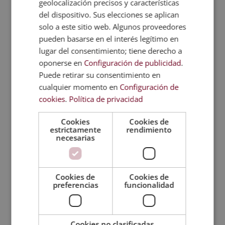
mayor grave, el trastorno de ansiedad generalizada
geolocalización precisos y características
y el trastorno límite de la personalidad son
del dispositivo. Sus elecciones se aplican
ejemplos de enfermedades que, si cumplen con los
solo a este sitio web. Algunos proveedores
criterios de severidad, pueden permitir a una
pueden basarse en el interés legítimo en
persona obtener este certificado.
lugar del consentimiento; tiene derecho a
oponerse en
Configuración de publicidad
.
Estudiar inserción laboral de personas con
discapacidad
Puede retirar su consentimiento en
La inserción laboral de personas con discapacidad
cualquier momento en
Configuración de
es un aspecto clave para
promover la inclusión
cookies
.
Política de privacidad
social y económica de este grupo
. En muchos
países, existen programas para garantizar que las
Cookies
Cookies de
personas con discapacidad tengan acceso a un
estrictamente
rendimiento
necesarias
empleo adecuado a sus capacidades, garantizando
la igualdad de oportunidades. Sin embargo, la
inclusión laboral de personas con discapacidad
sigue siendo un desafío en diversas áreas.
Cookies de
Cookies de
preferencias
funcionalidad
¿Quieres contribuir a mejorar su situación y
ayudarles a superar estos obstáculos? Accede al
máster experto en inserción laboral de personas
Cookies no clasificadas