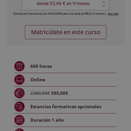
Máster
Alternative:
Matricúlate en este curso
en
Tratamiento
Psicológico
de
los
600
horas
Trastornos
Alimentarios
Online
cantidad
2380,00€
595,00€
Estancias formativas
opcionales
Duración
1 año