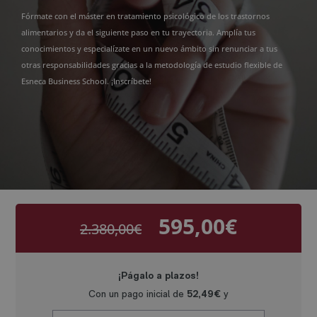
Fórmate con el máster en tratamiento psicológico de los trastornos
alimentarios y da el siguiente paso en tu trayectoria. Amplía tus
conocimientos y especialízate en un nuevo ámbito sin renunciar a tus
otras responsabilidades gracias a la metodología de estudio flexible de
Esneca Business School. ¡Inscríbete!
595,00
€
2.380,00
€
El
El
precio
precio
original
actual
era:
es:
2.380,00€.
595,00€.