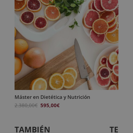
Máster en Dietética y Nutrición
El
El
2.380,00
€
595,00
€
precio
precio
original
actual
era:
es:
TAMBIÉN TE
2.380,00€.
595,00€.