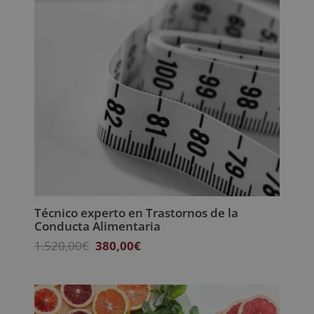
Técnico experto en Trastornos de la
Conducta Alimentaria
El
El
1.520,00
€
380,00
€
precio
precio
original
actual
era:
es:
1.520,00€.
380,00€.