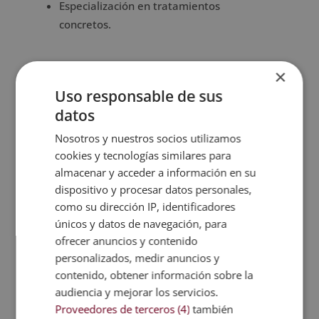
Especialización en tratamientos
concretos.
×
Objetivos de la formación
Uso responsable de sus
El objetivo de la presente formación es
datos
otorgar los conocimientos y las
Nosotros y nuestros socios utilizamos
herramientas necesarias para comprender
cookies y tecnologías similares para
cómo funciona el tratamiento psicológico
almacenar y acceder a información en su
en los casos de trastornos alimentarios. En
dispositivo y procesar datos personales,
este sentido, la formación profundiza en
como su dirección IP, identificadores
las causas, consecuencias e intervenciones
únicos y datos de navegación, para
que deben llevarse a cabo en este tipo de
ofrecer anuncios y contenido
casos para convertir al alumno en un
personalizados, medir anuncios y
experto en el sector.
contenido, obtener información sobre la
audiencia y mejorar los servicios.
Proveedores de terceros (4)
también
Metodología