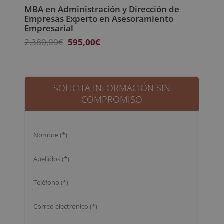
MBA en Administración y Dirección de
Empresas Experto en Asesoramiento
Empresarial
El
El
2.380,00
€
595,00
€
precio
precio
original
actual
era:
es:
2.380,00€.
595,00€.
SOLICITA INFORMACIÓN SIN
COMPROMISO