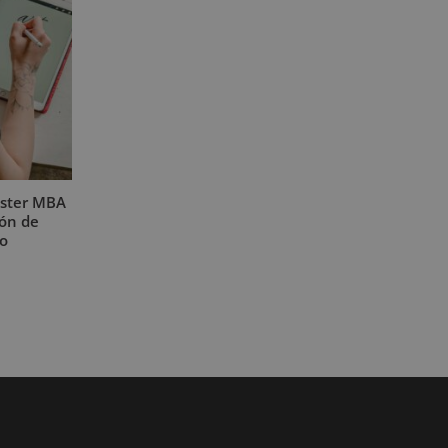
áster MBA
ión de
o