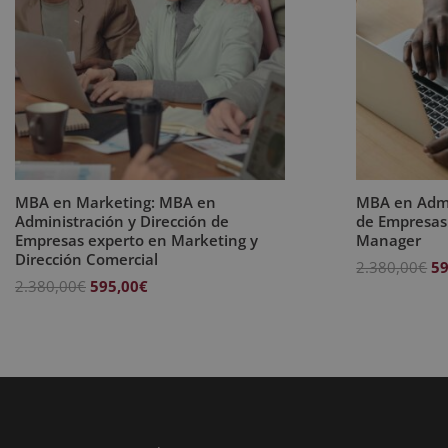
MBA en Marketing: MBA en
MBA en Admi
Administración y Dirección de
de Empresas
Empresas experto en Marketing y
Manager
Dirección Comercial
El
2.380,00
€
59
El
El
2.380,00
€
595,00
€
pr
precio
precio
or
original
actual
er
era:
es:
2.
2.380,00€.
595,00€.