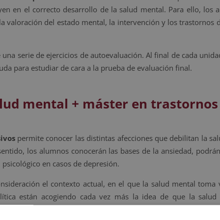
en en el correcto desarrollo de la salud mental. Para ello, los
la valoración del estado mental, la intervención y los trastornos 
a serie de ejercicios de autoevaluación. Al final de cada unida
da para estudiar de cara a la prueba de evaluación final.
alud mental + máster en trastornos
ivos
permite conocer las distintas afecciones que debilitan la sa
sentido, los alumnos conocerán las bases de la ansiedad, podrán
 psicológico en casos de depresión.
nsideración el contexto actual, en el que la salud mental toma 
lítica están acogiendo cada vez más la idea de que la salud
sulta cada vez de más valor el contar con conocimientos especia