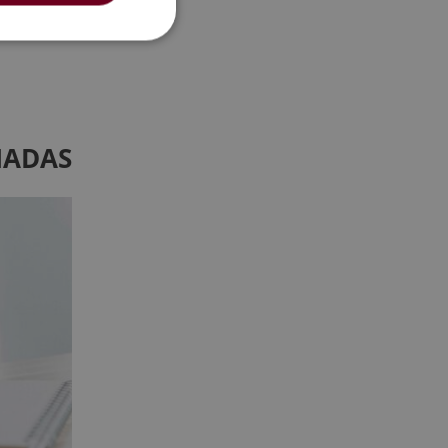
cnicas para
NADAS