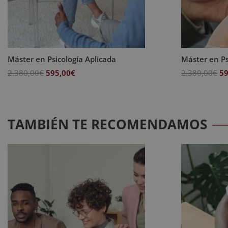
Máster en Psicología Aplicada
Máster en Ps
El
El
El
2.380,00
€
595,00
€
2.380,00
€
59
precio
precio
pr
original
actual
or
era:
es:
er
2.380,00€.
595,00€.
2.
TAMBIÉN TE RECOMENDAMOS