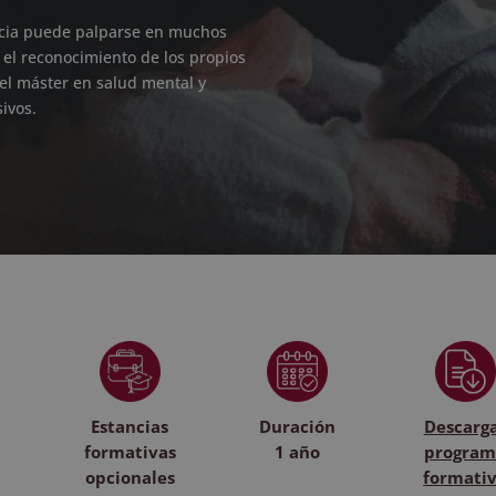
ncia puede palparse en muchos
 el reconocimiento de los propios
 el máster en salud mental y
ivos.
Estancias
Duración
Descarg
formativas
1 año
program
opcionales
formati