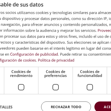
able de sus datos
os socios utilizamos cookies y tecnologías similares para almace
 en salud mental
 dispositivo y procesar datos personales, como su dirección IP, i
 navegación, para ofrecer anuncios y contenido personalizados, 
 salud mental y especializado en alguna de sus múltiples ár
r información sobre la audiencia y mejorar los servicios.
Proveed
de trabajo:
 procesar sus datos para estos y otros fines, incluido el uso de 
ecisos y características del dispositivo. Sus elecciones se aplican s
eedores pueden basarse en el interés legítimo en lugar del cons
rse en
Configuración de publicidad
. Puede retirar su consentimie
figuración de cookies
.
Política de privacidad
Cookies de
Cookies de
Cookies de
rendimiento
preferencias
funcionalidad
TALLES
RECHAZAR TODO
ACE
ca el funcionamiento y cuidado de la salud mental y sea capaz 