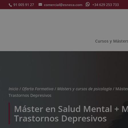
91 005 91 27
comercial@esneca.com
+34 629 253 733
Cursos y Máster
Inicio
/
Oferta Formativa
/
Másters y cursos de psicología
/ Máste
Trastornos Depresivos
Máster en Salud Mental + 
Trastornos Depresivos