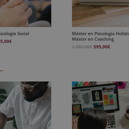
icología Social
Máster en Psicología Holísti
Máster en Coaching
El
5,00
€
El
El
2.380,00
€
595,00
€
ecio
precio
precio
precio
iginal
actual
original
actual
a:
es:
era:
es:
380,00€.
595,00€.
2.380,00€.
595,00€.