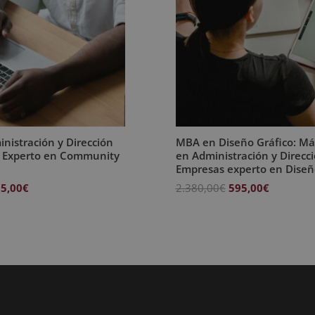
nistración y Dirección
MBA en Diseño Gráfico: M
 Experto en Community
en Administración y Direcc
Empresas experto en Diseñ
El
El
El
5,00
€
2.380,00
€
595,00
€
ecio
precio
precio
precio
iginal
actual
original
actual
a:
es:
era:
es:
380,00€.
595,00€.
2.380,00€.
595,00€.