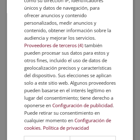
como su dirección IP, identificadores
libre que permiten el contacto con la naturaleza y
únicos y datos de navegación, para
potencian el desarrollo físico, el respeto por el
ofrecer anuncios y contenido
personalizados, medir anuncios y
medio ambiente y el aprendizaje a través de la
contenido, obtener información sobre la
observación y la exploración.
audiencia y mejorar los servicios.
Proveedores de terceros (4)
también
Estas son algunos
ejemplos de
pueden procesar sus datos para estos y
actividades Montessori
que te
otros fines, incluido el uso de datos de
ayudarán a aplicar mejor esta
geolocalización precisos y características
pedagogía.
del dispositivo. Sus elecciones se aplican
solo a este sitio web. Algunos proveedores
pueden basarse en el interés legítimo en
Importancia de estudiar pedagogía
Montessori
lugar del consentimiento; tiene derecho a
Estudiar pedagogía Montessori es fundamental
oponerse en
Configuración de publicidad
.
para comprender
cómo diseñar y gestionar
Puede retirar su consentimiento en
ambientes de aprendizaje realmente respetuosos
cualquier momento en
Configuración de
con el desarrollo infantil
. Este enfoque pedagógico
cookies
.
Política de privacidad
se basa en el conocimiento profundo del niño y en
la creación de entornos preparados que favorecen