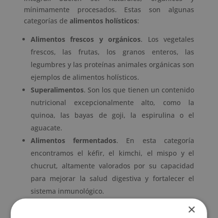
mínimamente procesados. Estas son algunas
categorías de
alimentos holísticos
:
Alimentos frescos y orgánicos
. Los vegetales
frescos, las frutas, los granos enteros, las
legumbres y las proteínas animales orgánicas son
ejemplos de alimentos holísticos.
Superalimentos
. Son los que tienen un contenido
nutricional excepcionalmente alto, como la
quinoa, las bayas de goji, la espirulina o el
aguacate.
Alimentos fermentados
. En esta categoría
encontramos el kéfir, el kimchi, el mispo y el
chucrut, altamente valorados por su capacidad
para mejorar la salud digestiva y fortalecer el
sistema inmunológico.
Granos y legumbres enteros
. La avena, el arroz
×
integral, las lentejas y los frijoles son una