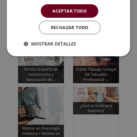
ACEPTAR TODO
Quizá te interese...
RECHAZAR TODO
MOSTRAR DETALLES
Técnico Experto en
Curso Tatuaje, Incluye
Interiorismo y
Kit Tatuador
Decoración de…
Profesional -…
¿Qué es la terapia
holística?
Máster en Psicología
Holística + Máster en