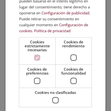
pueden basarse en el interés legítimo en
Cocinar en casa.
lugar del consentimiento; tiene derecho a
Comer conscientemente.
oponerse en
Configuración de publicidad
.
Incorporar superalimentos.
Puede retirar su consentimiento en
Mantener el equilibrio.
cualquier momento en
Configuración de
Hidratarse adecuadamente.
cookies
.
Política de privacidad
Practicar ejercicio físico.
Escuchar al cuerpo.
Cookies
Cookies de
estrictamente
rendimiento
Reducir el estrés.
necesarias
Educarse continuamente.
¿Quieres saber más? Aprende cómo diseñar planes
Cookies de
Cookies de
de alimentación equilibrados para fomentar el
preferencias
funcionalidad
bienestar con la formación especializada que te
ofrecemos en Esneca Business School. ¡Consulta
todo lo que te aportará y da el siguiente paso en tu
Cookies no clasificadas
trayectoria!
Técnico Experto en Dietética y Nutrición +
Máster Experto en Coaching Nutricional