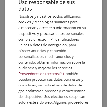
Uso responsable de sus
excelente fuente de fibra, proteínas y otros
datos
nutrientes importantes.
Nosotros y nuestros socios utilizamos
Hierbas y especias
. Muchas de ellas tienen
cookies y tecnologías similares para
propiedades antiinflamatorias, antioxidantes y
almacenar y acceder a información en su
antimicrobianas. Algunos ejemplos de hierbas y
dispositivo y procesar datos personales,
especias incluyen el jengibre, el ajo, el cilantro o
como su dirección IP, identificadores
la cúrcuma.
únicos y datos de navegación, para
Grasas saludables
. Las encontramos en el aceite
ofrecer anuncios y contenido
de oliva, el aceite de coco, los frutos secos y el
personalizados, medir anuncios y
pescado graso.
contenido, obtener información sobre la
audiencia y mejorar los servicios.
Cómo tener una alimentación holística
Proveedores de terceros (4)
también
Pero, ¿
cómo tener una alimentación holística
?
pueden procesar sus datos para estos y
Existen 10 puntos clave que contribuyen al
otros fines, incluido el uso de datos de
bienestar y ayudan a adoptar un estilo de nutrición
geolocalización precisos y características
más consciente. Estos son:
del dispositivo. Sus elecciones se aplican
solo a este sitio web. Algunos proveedores
Elegir alimentos naturales y orgánicos.