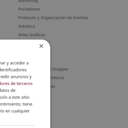
Marketing
Periodismo
Protocolo y Organización de Eventos
Robótica
Artes Gráficas
Artes y Oficios
×
Noticias
Sanidad
nar y acceder a
Moda & Personal Shopper
dentificadores
medir anuncios y
Programas informáticos
ores de terceros
Recursos Humanos
datos de
olo a este sitio
entimiento; tiene
nto en cualquier