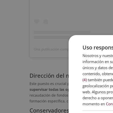
Uso respons
Nosotros y nuestr
información en su
únicos y datos de
contenido, obtene
Dirección del museo
(4)
también pueden
Este puesto es crucial para el funcionamiento ef
geolocalización pr
supervisar todas las operaciones
, incluida la ge
web. Algunos prov
recaudación de fondos y la administración del p
derecho a opone
formación específica, como por ejemplo, el
máste
momento en
Con
Conservadores y restauradores