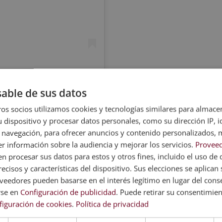
able de sus datos
Una publicación compartida de Esneca Business School (@esneca.business.school)
os socios utilizamos cookies y tecnologías similares para almace
 dispositivo y procesar datos personales, como su dirección IP, i
 navegación, para ofrecer anuncios y contenido personalizados, 
r información sobre la audiencia y mejorar los servicios.
Proveed
 procesar sus datos para estos y otros fines, incluido el uso de 
iciente del museo. Los/as directores/as son responsables de
ecisos y características del dispositivo. Sus elecciones se aplican s
stión del personal, la planificación de exposiciones y eventos, la
eedores pueden basarse en el interés legítimo en lugar del cons
resupuesto. Para ocupar este puesto se requiere de una
rse en
Configuración de publicidad
. Puede retirar su consentimie
r en dirección y gestión de museos.
figuración de cookies
.
Política de privacidad