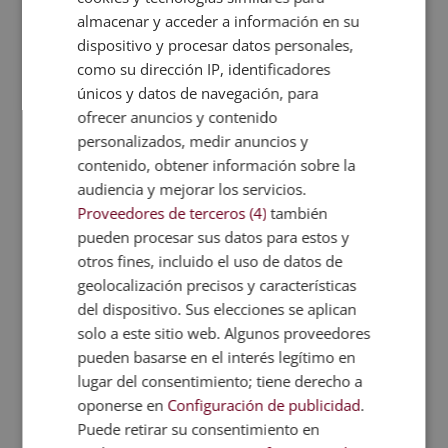
almacenar y acceder a información en su
Para tener más energía y poder cargar las pilas
dispositivo y procesar datos personales,
mientras dormimos, debemos “enseñarle” a
como su dirección IP, identificadores
nuestra mente y nuestro cuerpo que es hora de
únicos y datos de navegación, para
descansar. Por eso, se recomienda alejar las
pantallas o luces intensas.
ofrecer anuncios y contenido
personalizados, medir anuncios y
Controlar la cafeína o la teína
contenido, obtener información sobre la
Aunque tenemos interiorizado que la cafeína y la
audiencia y mejorar los servicios.
teína son dos sustancias que nos ayudan a
Proveedores de terceros (4)
también
“despertar”, esto no tiene por qué ser
pueden procesar sus datos para estos y
especialmente cierto. Algunas entidades, de hecho,
otros fines, incluido el uso de datos de
recomiendan
dejar de consumir café
gradualmente
geolocalización precisos y características
para ver si es, precisamente, este alimento una
del dispositivo. Sus elecciones se aplican
causa de nuestra baja energía. Y es que, esta
solo a este sitio web. Algunos proveedores
bebida, además de ayudarnos a empezar el día,
pueden basarse en el interés legítimo en
también podría deshidratarnos. Por ello, sustituir el
lugar del consentimiento; tiene derecho a
café por agua nos puede dar esa energía que nos
oponerse en
Configuración de publicidad
.
falta.
Puede retirar su consentimiento en