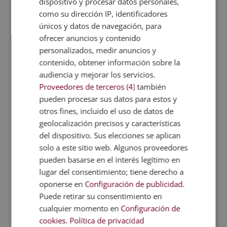
dispositivo y procesar datos personales,
como su dirección IP, identificadores
únicos y datos de navegación, para
Habilidades del abogado corporativo
ofrecer anuncios y contenido
Entre las principales
habilidades del abogado
personalizados, medir anuncios y
corporativo
encontramos:
contenido, obtener información sobre la
Conocimiento jurídico especializado
. Esencial
audiencia y mejorar los servicios.
para interpretar leyes y regulaciones que afectan
Proveedores de terceros (4)
también
pueden procesar sus datos para estos y
a las empresas. También debe mantenerse
otros fines, incluido el uso de datos de
actualizado sobre los cambios legislativos que
geolocalización precisos y características
puedan impactar al sector corporativo.
del dispositivo. Sus elecciones se aplican
Habilidades de negociación
. Los abogados
solo a este sitio web. Algunos proveedores
empresariales a menudo representan a sus
pueden basarse en el interés legítimo en
clientes en acuerdos comerciales, mediaciones y
lugar del consentimiento; tiene derecho a
contratos.
oponerse en
Configuración de publicidad
.
Pensamiento analítico y resolución de
Puede retirar su consentimiento en
problemas
. Debe ser un profesional capaz de
cualquier momento en
Configuración de
evaluar riesgos, prever consecuencias legales y
cookies
.
Política de privacidad