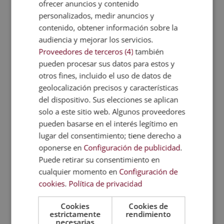
ofrecer anuncios y contenido
personalizados, medir anuncios y
contenido, obtener información sobre la
audiencia y mejorar los servicios.
Opción 3
Ud. consiente que - incluso finalizada nuestra
Proveedores de terceros (4)
también
relación - GRUPO ESNECA FORMACIÓN, S.L.
pueden procesar sus datos para estos y
comunique sus datos a las empresas del GRUPO
otros fines, incluido el uso de datos de
ESNECA FORMACIÓN relacionadas en
www.grupoesneca.com para que desarrollen su
geolocalización precisos y características
actividad en los sectores editorial, formación y
del dispositivo. Sus elecciones se aplican
cultura, para que le informen (telefónica y/o correo
electrónico) de sus productos y/o servicios.
solo a este sitio web. Algunos proveedores
Trataremos sus datos para informarle (telefónica y/o
pueden basarse en el interés legítimo en
correo electrónico) sobre nuestros productos y/o
lugar del consentimiento; tiene derecho a
servicios. En la política de privacidad conocerás tus
derechos y gestionarás la baja.
oponerse en
Configuración de publicidad
.
Puede retirar su consentimiento en
P
He leído y acepto la
política de privacidad y las
cualquier momento en
Configuración de
condiciones de uso
cookies
.
Política de privacidad
Cookies
Cookies de
Enviar
estrictamente
rendimiento
necesarias