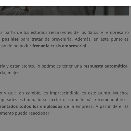
a partir de los estudios recurrentes de los datos, el empresario
 posibles
para tratar de prevenirla. Además, en este punto es
caso de no poder
frenar la crisis empresarial
.
la y estar atento, lo óptimo es tener una
respuesta automática
.
rla, mejor.
o y que, en cambio, es imprescindible es este punto. Muchos
empleados es buena idea. Lo cierto es que lo más recomendable es
esentados todos los empleados
de la empresa. A partir de él, la
tamento pueda reaccionar.