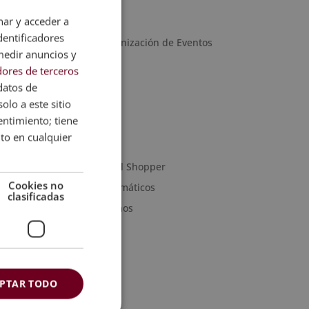
Marketing
nar y acceder a
Periodismo
dentificadores
Protocolo y Organización de Eventos
medir anuncios y
Robótica
ores de terceros
Artes Gráficas
datos de
olo a este sitio
Artes y Oficios
entimiento; tiene
Noticias
nto en cualquier
Sanidad
Moda & Personal Shopper
Cookies no
Programas informáticos
clasificadas
Recursos Humanos
PTAR TODO