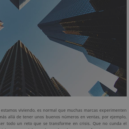
e estamos viviendo, es normal que muchas marcas experimenten
 más allá de tener unos buenos números en ventas, por ejemplo,
er todo un reto que se transforme en crisis. Que no cunda el