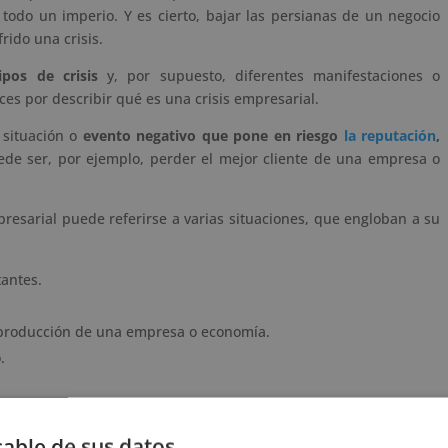
todo un imperio. Y es cierto, bajar las persianas de un negocio
ido una crisis.
ipos de crisis
y, por supuesto, diferentes manifestaciones o
s por describir qué es una crisis empresarial.
 situación o
evento negativo que pone en riesgo
la reputación
,
ede ser, por ejemplo, perder el mejor cliente de una empresa o
resarial puede referirse a varias situaciones, que engloban a su
antes.
a producción de una empresa o economía.
.
estarse de muchas maneras
. En forma de crisis económica, en
has otras maneras.
able de sus datos