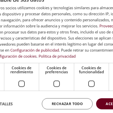
 empresarial?
os socios utilizamos cookies y tecnologías similares para almace
 dispositivo y procesar datos personales, como su dirección IP, i
 experimenta una crisis y las medidas que debemos tomar ante
 navegación, para ofrecer anuncios y contenido personalizados, 
r información sobre la audiencia y mejorar los servicios.
Proveed
 procesar sus datos para estos y otros fines, incluido el uso de 
s
a cualquier señal que pueda indicar una situación compleja o
ecisos y características del dispositivo. Sus elecciones se aplican s
ar, examinar y evaluar constantemente es imprescindible para
eedores pueden basarse en el interés legítimo en lugar del cons
las señales de crisis? Respondiendo, por ejemplo, a las siguientes
rse en
Configuración de publicidad
. Puede retirar su consentimie
figuración de cookies
.
Política de privacidad
 empresa?
Cookies de
Cookies de
Cookies de
ecurrente?
rendimiento
preferencias
funcionalidad
o la estudia?
mayor riesgo de sufrir una crisis?
TALLES
RECHAZAR TODO
ACE