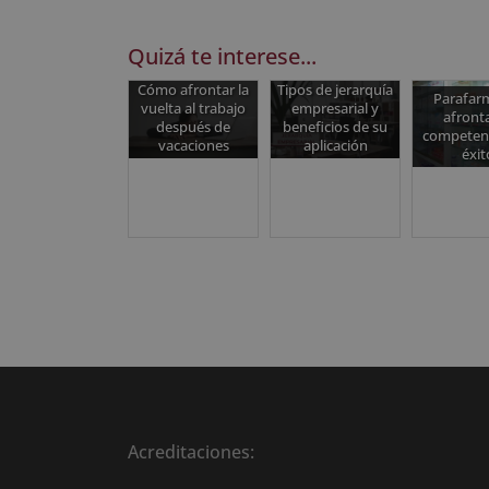
Quizá te interese...
Cómo afrontar la
Tipos de jerarquía
Parafarm
vuelta al trabajo
empresarial y
afronta
después de
beneficios de su
competenc
vacaciones
aplicación
éxit
Acreditaciones: