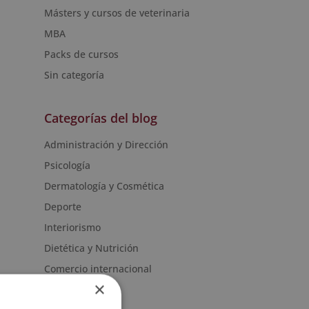
Másters y cursos de veterinaria
MBA
Packs de cursos
Sin categoría
Categorías del blog
Administración y Dirección
Psicología
Dermatología y Cosmética
Deporte
Interiorismo
Dietética y Nutrición
Comercio internacional
×
Farmacia