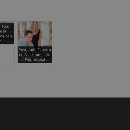
acia:
r la
ia con
o
Postgrado Experto
en Asesoramiento
Empresarial