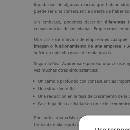
liquidación de algunas marcas que habían sido 
puede ser una consecuencia directa de haber sufr
Sin embargo, podemos describir
diferentes t
consecuencias de las mismas. Empecemos entonce
Una crisis de marca o de empresa es cualquier
imagen o funcionamiento de una empresa
. Pu
sufrir un episodio grave de mala praxis.
Según la Real Academia Española, una crisis emp
vez muchas otras circunstancias:
Un cambio profundo con consecuencias import
Una situación difícil.
Una reducción en la tasa de crecimiento de l
Fase baja de la actividad en un ciclo económico
Por tanto, una crisis empresarial puede
manif
forma de mala reputación empresarial o en muc
Uso respons