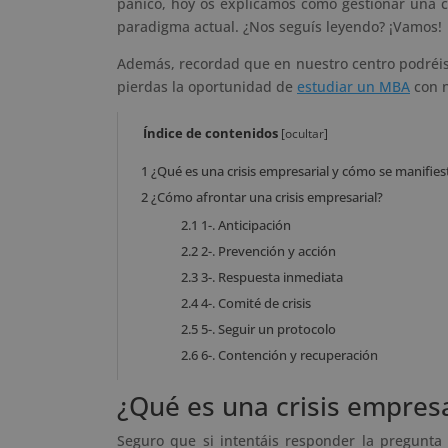
pánico, hoy os explicamos cómo gestionar una cr
paradigma actual. ¿Nos seguís leyendo? ¡Vamos!
Además, recordad que en nuestro centro podréis f
pierdas la oportunidad de
estudiar un MBA
con n
Índice de contenidos
[
ocultar
]
1
¿Qué es una crisis empresarial y cómo se manifies
2
¿Cómo afrontar una crisis empresarial?
2.1
1-. Anticipación
2.2
2-. Prevención y acción
2.3
3-. Respuesta inmediata
2.4
4-. Comité de crisis
2.5
5-. Seguir un protocolo
2.6
6-. Contención y recuperación
¿Qué es una crisis empresa
Seguro que si intentáis responder la pregunta 