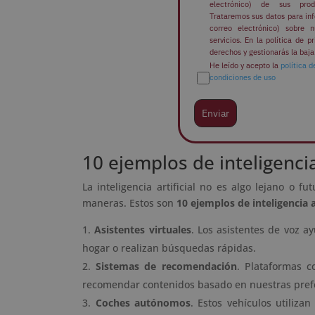
electrónico) de sus prod
Trataremos sus datos para inf
correo electrónico) sobre n
servicios. En la política de p
derechos y gestionarás la baja
He leído y acepto la
política d
P
condiciones de uso
Enviar
10 ejemplos de inteligencia
La inteligencia artificial no es algo lejano o 
maneras. Estos son
10 ejemplos de inteligencia ar
Asistentes virtuales
. Los asistentes de voz ay
hogar o realizan búsquedas rápidas.
Sistemas de recomendación
. Plataformas c
recomendar contenidos basado en nuestras prefe
Coches autónomos
. Estos vehículos utilizan