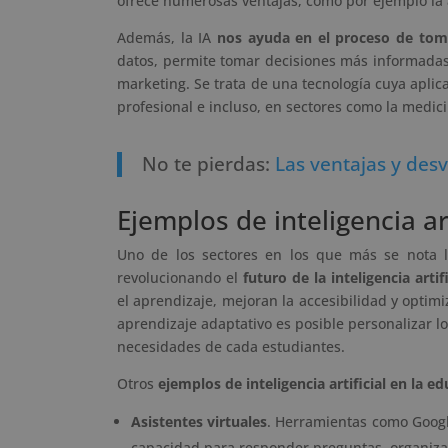
ofrece numerosas ventajas, como por ejemplo la
Además, la IA
nos ayuda en el proceso de tom
datos, permite tomar decisiones más informadas,
marketing. Se trata de una tecnología cuya aplic
profesional e incluso, en sectores como la medicin
No te pierdas:
Las ventajas y desve
Ejemplos de inteligencia ar
Uno de los sectores en los que más se nota la
revolucionando el
futuro de la inteligencia artif
el aprendizaje, mejoran la accesibilidad y optim
aprendizaje adaptativo es posible personalizar lo
necesidades de cada estudiantes.
Otros
ejemplos de inteligencia artificial en la e
Asistentes virtuales
. Herramientas como Google
capacidad para responder preguntas, organizar