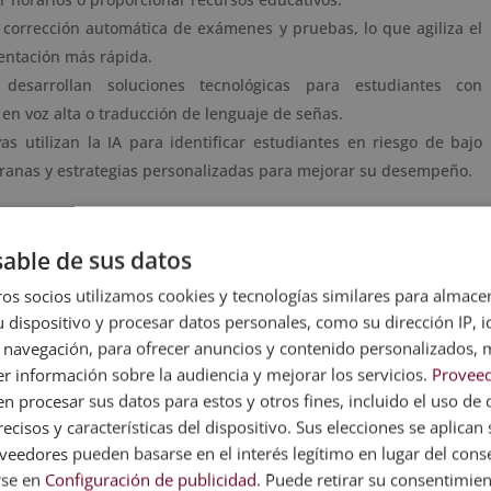
a corrección automática de exámenes y pruebas, lo que agiliza el
entación más rápida.
desarrollan soluciones tecnológicas para estudiantes con
en voz alta o traducción de lenguaje de señas.
vas utilizan la IA para identificar estudiantes en riesgo de bajo
ranas y estrategias personalizadas para mejorar su desempeño.
aplicaciones en sectores como los recursos
able de sus datos
 blog acerca de
cómo usar la IA en RR.HH.
!
os socios utilizamos cookies y tecnologías similares para almace
 dispositivo y procesar datos personales, como su dirección IP, i
 navegación, para ofrecer anuncios y contenido personalizados, 
r información sobre la audiencia y mejorar los servicios.
Proveed
 procesar sus datos para estos y otros fines, incluido el uso de 
ecisos y características del dispositivo. Sus elecciones se aplican s
recibir el eBook sobre Inteligencia Artificial
eedores pueden basarse en el interés legítimo en lugar del cons
rse en
Configuración de publicidad
. Puede retirar su consentimie