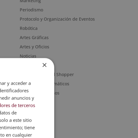
Marketing
Periodismo
Protocolo y Organización de Eventos
Robótica
Artes Gráficas
Artes y Oficios
Noticias
×
Sanidad
Moda & Personal Shopper
nar y acceder a
Programas informáticos
dentificadores
Recursos Humanos
medir anuncios y
ores de terceros
datos de
olo a este sitio
entimiento; tiene
nto en cualquier