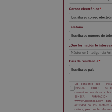
Correo electrónico
*
Teléfono
¿Qué formación le interes
País de residencia
*
Ud. consiente que - inclus
Opción 3
relación - GRUPO ESNEC
comunique sus datos a la
ESNECA FORMACIÓN r
www.grupoesneca.com para
actividad en los sectores e
cultura, para que le informen