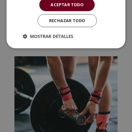
ACEPTAR TODO
Valoraciones (0)
RECHAZAR TODO
TAMBIÉN TE
MOSTRAR DETALLES
RECOMENDAMOS