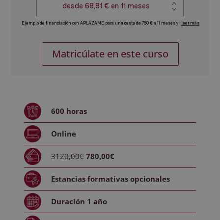
Máster
Alternative:
Matricúlate en este curso
en
Data,
Machine
Learning
e
600
horas
Inteligencia
Artificial
Online
-
Diploma
3120,00€
780,00€
Autentificado
por
Estancias formativas
opcionales
Notario
Europeo-
Duración
1 año
cantidad