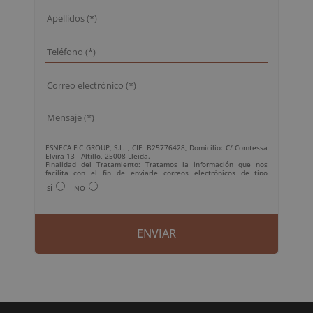
ESNECA FIC GROUP, S.L. , CIF: B25776428, Domicilio: C/ Comtessa
Elvira 13 - Altillo, 25008 Lleida.
Finalidad del Tratamiento: Tratamos la información que nos
facilita con el fin de enviarle correos electrónicos de tipo
comercial relacionado con los productos ofrecidos y otros tipo de
SÍ
NO
productos que fueran de su interés.
Legitimación del tratamiento: Consentimiento del interesado.
Derechos: Puede ejercitar sus derechos identificándose
suficientemente, dirigiéndose a la dirección
info@grupoesneca.com.
Para más información consulte nuestra Política de Privacidad.
Desea recibir información comercial (vía telefónica y/o email):
A
l
t
e