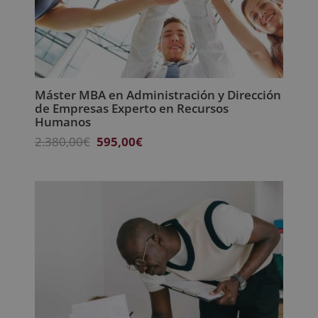
Máster MBA en Administración y Dirección
de Empresas Experto en Recursos
Humanos
El
El
2.380,00
€
595,00
€
precio
precio
original
actual
era:
es:
2.380,00€.
595,00€.