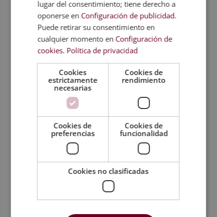
lugar del consentimiento; tiene derecho a
problemas empresariales y se pone el foco
oponerse en
Configuración de publicidad
.
en el uso de herramientas y lenguajes
Puede retirar su consentimiento en
especializados.
cualquier momento en
Configuración de
cookies
.
Política de privacidad
Una de las metas del máster en data,
machine learning e inteligencia artificial es
Cookies
Cookies de
optimizar procesos empresariales
estrictamente
rendimiento
necesarias
mediante el uso de datos y modelos
predictivos
. Finalmente, también se busca
comunicar hallazgos de manera efectiva a
Cookies de
Cookies de
través de visualizaciones y narrativas.
preferencias
funcionalidad
Metodología
Cookies no clasificadas
Certificación
Temario