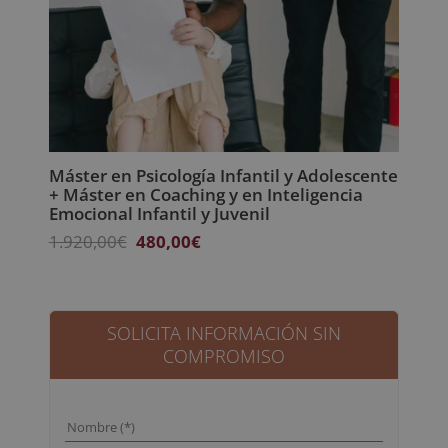
Máster en Psicología Infantil y Adolescente
+ Máster en Coaching y en Inteligencia
Emocional Infantil y Juvenil
El
El
1.920,00
€
480,00
€
precio
precio
original
actual
era:
es:
1.920,00€.
480,00€.
SOLICITA INFORMACIÓN SIN
COMPROMISO