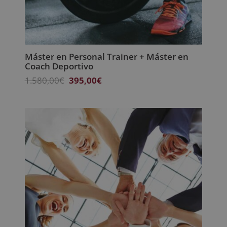
Máster en Personal Trainer + Máster en
Coach Deportivo
El
El
1.580,00
€
395,00
€
precio
precio
original
actual
era:
es:
1.580,00€.
395,00€.