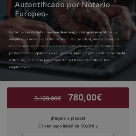
Autentificado por Notario
Europeo-
La formación en
data, machine learning e inteligencia artificial
se
adapta a las necesidades del mercado laboral actual, marcado por los
rápidos avances de las nuevas tecnologías y la necesidad de contar con
profesionales preparados en su gestión. Aprende gestión de datos con IA
y da el siguiente paso para convertir tu CV en el favorito de los
empleadores.
780,00
€
3.120,00
€
El
El
precio
precio
original
actual
era:
es:
3.120,00€.
780,00€.