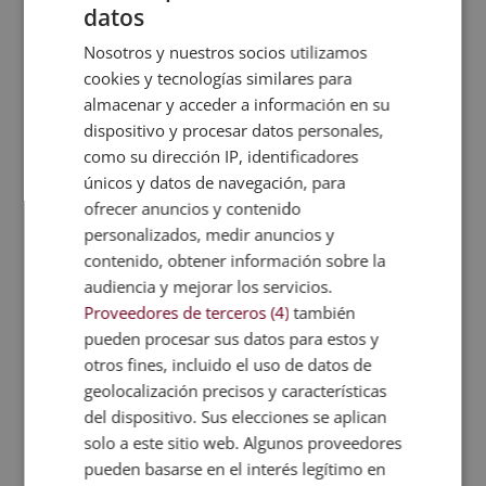
negocios basados en datos.
datos
Todos estos roles están en alta demanda,
Nosotros y nuestros socios utilizamos
cookies y tecnologías similares para
cuentan con oportunidades en empresas
almacenar y acceder a información en su
globales y son cruciales para el desarrollo
dispositivo y procesar datos personales,
de cualquier startup tecnológica. ¡Accede al
como su dirección IP, identificadores
máster y prepárate para dar respuesta a la
únicos y datos de navegación, para
demanda laboral en nuevas tecnologías!
ofrecer anuncios y contenido
personalizados, medir anuncios y
contenido, obtener información sobre la
Objetivos de la formación
audiencia y mejorar los servicios.
El máster busca dotar a los estudiantes de
Proveedores de terceros (4)
también
habilidades analíticas y técnicas que les
pueden procesar sus datos para estos y
permitan comprender y
otros fines, incluido el uso de datos de
aplicar conceptos
geolocalización precisos y características
clave de ciencia de datos
, inteligencia
del dispositivo. Sus elecciones se aplican
artificial y machine learning. Por ello,
solo a este sitio web. Algunos proveedores
aprenden a
diseñar y construir
pueden basarse en el interés legítimo en
soluciones basadas en datos
para