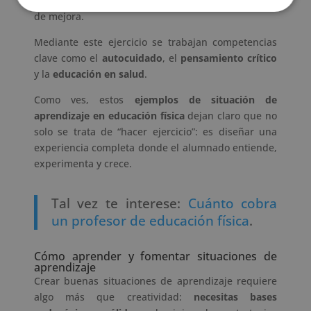
final, se presentan las conclusiones y propuestas
de mejora.
Mediante este ejercicio se trabajan competencias
clave como el
autocuidado
, el
pensamiento crítico
y la
educación en salud
.
Como ves, estos
ejemplos de situación de
aprendizaje en educación física
dejan claro que no
solo se trata de “hacer ejercicio”: es diseñar una
experiencia completa donde el alumnado entiende,
experimenta y crece.
Tal vez te interese:
Cuánto cobra
un profesor de educación física
.
Cómo aprender y fomentar situaciones de
aprendizaje
Crear buenas situaciones de aprendizaje requiere
algo más que creatividad:
necesitas bases