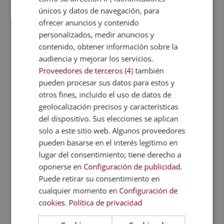
defensivas
. Para realizarlo:
únicos y datos de navegación, para
Se organizan equipos y mini-partidos con reglas
ofrecer anuncios y contenido
adaptadas.
personalizados, medir anuncios y
Después de cada partido, los alumnos analizan
contenido, obtener información sobre la
audiencia y mejorar los servicios.
errores, movimientos y decisiones.
Proveedores de terceros (4)
también
Cada equipo presenta un “plan estratégico” antes
pueden procesar sus datos para estos y
del siguiente juego.
otros fines, incluido el uso de datos de
geolocalización precisos y características
¿Las competencias trabajadas? El pensamiento
del dispositivo. Sus elecciones se aplican
estratégico, la reflexión y la interacción social.
solo a este sitio web. Algunos proveedores
pueden basarse en el interés legítimo en
Estos son otros
juegos, actividades
lugar del consentimiento; tiene derecho a
y dinámicas de educación física
que
oponerse en
Configuración de publicidad
.
puedes incluir en tu plan docente.
Puede retirar su consentimiento en
¡Conoce todas las variedades y
cualquier momento en
Configuración de
mejora tus clases!
cookies
.
Política de privacidad